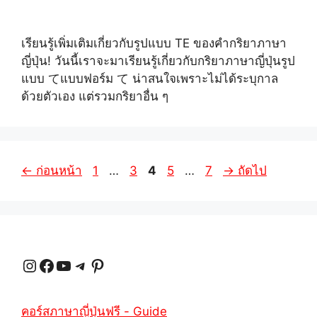
เรียนรู้เพิ่มเติมเกี่ยวกับรูปแบบ TE ของคำกริยาภาษา
ญี่ปุ่น! วันนี้เราจะมาเรียนรู้เกี่ยวกับกริยาภาษาญี่ปุ่นรูป
แบบ てแบบฟอร์ม て น่าสนใจเพราะไม่ได้ระบุกาล
ด้วยตัวเอง แต่รวมกริยาอื่น ๆ
หน้า
หน้า
หน้า
หน้า
หน้า
←
ก่อนหน้า
1
…
3
4
5
…
7
→
ถัดไป
หนังสือ
หนังสือ
หนังสือ
หนังสือ
หนังสือ
Instagram
Facebook
YouTube
Telegram
Pinterest
คอร์สภาษาญี่ปุ่นฟรี - Guide