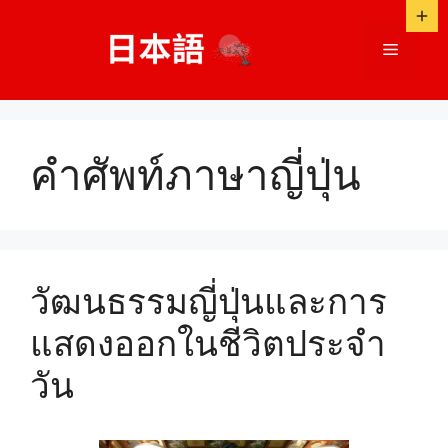
ข้าม
ไป
เมนู
ที่
เนื้อหา
คำศัพท์ภาษาญี่ปุ่น
วัฒนธรรมญี่ปุ่นและการ
แสดงออกในชีวิตประจำ
วัน