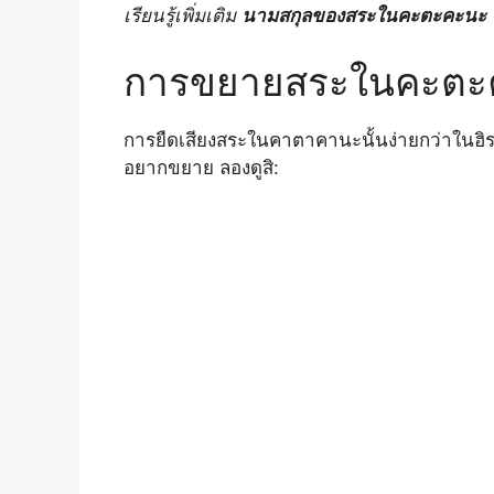
เรียนรู้เพิ่มเติม
นามสกุลของสระในคะตะคะนะ
ต
a
l
n
c
p
a
การขยายสระในคะตะ
t
e
t
e
y
r
s
g
e
b
L
e
การยืดเสียงสระในคาตาคานะนั้นง่ายกว่าในฮิร
อยากขยาย ลองดูสิ:
A
r
r
o
i
p
a
e
o
n
p
m
s
k
k
t