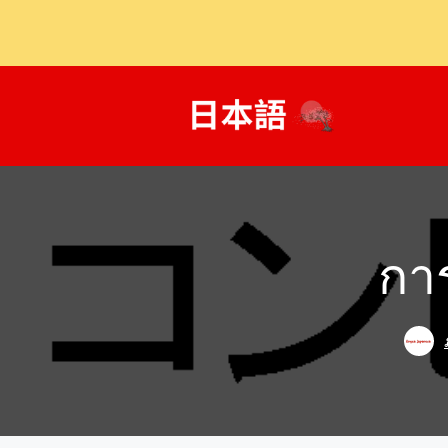
ข้าม
ไป
ที่
เนื้อหา
กา