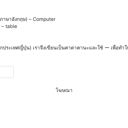
าษาอังกฤษ) – Computer
– table
กประเทศญี่ปุ่น) เราจึงเขียนเป็นคาตาคานะและใช้ ー เพื่อทำใ
โฆษณา