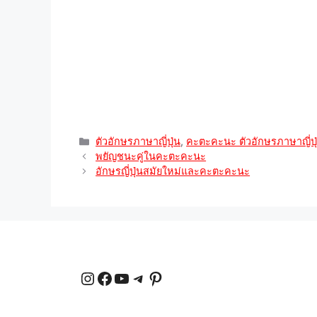
A
r
r
o
i
p
a
e
o
n
p
m
s
k
k
t
หมวด
ตัวอักษรภาษาญี่ปุ่น
,
คะตะคะนะ ตัวอักษรภาษาญี่ปุ
หมู่
พยัญชนะคู่ในคะตะคะนะ
อักษรญี่ปุ่นสมัยใหม่และคะตะคะนะ
Instagram
Facebook
YouTube
Telegram
Pinterest