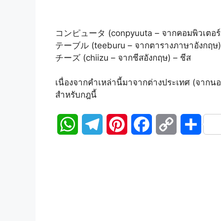
コンピュータ (conpyuuta – จากคอมพิวเตอร์ภ
テーブル (teeburu – จากตารางภาษาอังกฤษ) 
チーズ (chiizu – จากชีสอังกฤษ) – ชีส
เนื่องจากคำเหล่านี้มาจากต่างประเทศ (จากนอ
สำหรับกฎนี้
W
T
P
F
C
S
h
e
i
a
o
h
a
l
n
c
p
a
t
e
t
e
y
r
s
g
e
b
L
e