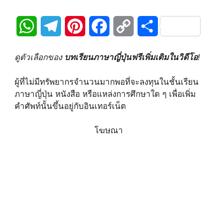
W
T
P
F
C
S
h
e
i
a
o
h
ดูตัวเลือกของ
บทเรียนภาษาญี่ปุ่นฟรีเพิ่มเติมในวิดีโอ
!
a
l
n
c
p
a
ผู้ที่ไม่มีทรัพยากรจำนวนมากพอที่จะลงทุนในชั้นเรียน
t
e
t
e
y
r
ภาษาญี่ปุ่น หนังสือ หรือแหล่งการศึกษาใด ๆ เพื่อเพิ่ม
คำศัพท์นั้นขึ้นอยู่กับอินเทอร์เน็ต
s
g
e
b
L
e
A
r
r
o
i
โฆษณา
p
a
e
o
n
p
m
s
k
k
t