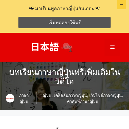
📢 มาเรียนพูดภาษาญี่ปุ่นกันเถอะ 🎌
เริ่มทดลองใช้ฟรี
ข้าม
ไป
เมนู
ที่
เนื้อหา
บทเรียนภาษาญี่ปุ่นฟรีเพิ่มเติมใน
วิดีโอ
ภาษา
ญี่ปุ่น
,
เคล็ดลับภาษาญี่ปุ่น
,
เว็บไซต์ภาษาญี่ปุ่น
,
ญี่ปุ่น
คำศัพท์ภาษาญี่ปุ่น