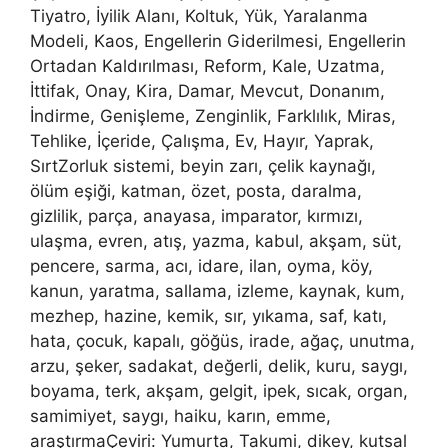
Tiyatro, İyilik Alanı, Koltuk, Yük, Yaralanma
Modeli, Kaos, Engellerin Giderilmesi, Engellerin
Ortadan Kaldırılması, Reform, Kale, Uzatma,
İttifak, Onay, Kira, Damar, Mevcut, Donanım,
İndirme, Genişleme, Zenginlik, Farklılık, Miras,
Tehlike, İçeride, Çalışma, Ev, Hayır, Yaprak,
SırtZorluk sistemi, beyin zarı, çelik kaynağı,
ölüm eşiği, katman, özet, posta, daralma,
gizlilik, parça, anayasa, imparator, kırmızı,
ulaşma, evren, atış, yazma, kabul, akşam, süt,
pencere, sarma, acı, idare, ilan, oyma, köy,
kanun, yaratma, sallama, izleme, kaynak, kum,
mezhep, hazine, kemik, sır, yıkama, saf, katı,
hata, çocuk, kapalı, göğüs, irade, ağaç, unutma,
arzu, şeker, sadakat, değerli, delik, kuru, saygı,
boyama, terk, akşam, gelgit, ipek, sıcak, organ,
samimiyet, saygı, haiku, karın, emme,
araştırmaÇeviri: Yumurta, Takumi, dikey, kutsal