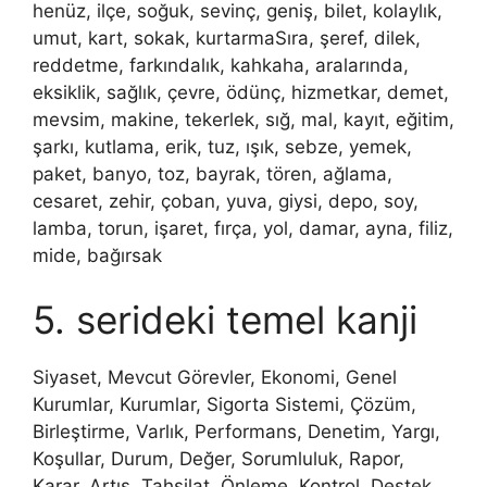
henüz, ilçe, soğuk, sevinç, geniş, bilet, kolaylık,
umut, kart, sokak, kurtarmaSıra, şeref, dilek,
reddetme, farkındalık, kahkaha, aralarında,
eksiklik, sağlık, çevre, ödünç, hizmetkar, demet,
mevsim, makine, tekerlek, sığ, mal, kayıt, eğitim,
şarkı, kutlama, erik, tuz, ışık, sebze, yemek,
paket, banyo, toz, bayrak, tören, ağlama,
cesaret, zehir, çoban, yuva, giysi, depo, soy,
lamba, torun, işaret, fırça, yol, damar, ayna, filiz,
mide, bağırsak
5. serideki temel kanji
Siyaset, Mevcut Görevler, Ekonomi, Genel
Kurumlar, Kurumlar, Sigorta Sistemi, Çözüm,
Birleştirme, Varlık, Performans, Denetim, Yargı,
Koşullar, Durum, Değer, Sorumluluk, Rapor,
Karar, Artış, Tahsilat, Önleme, Kontrol, Destek,