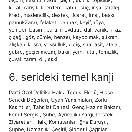
ölçüm, kesinti, irade, çeşitli, eşitlik, topluluk,
kural, karışıklık, erdem, kabul, suç, inşa, strateji,
kredi, madencilik, destek, ticaret, imaj, baskı,
pamukZarar, felaket, barınak, keyif, rüya,
yeniden basım, para, mevduat, dal, yanık, kiraz
çiçeği, göz, cümle, benzer, kaybolmak, şükran,
alışkanlık, sıvı, yoksulluk, gidiş, sıra, asit, atalar,
gübre, geçici mezar, bakır, yem, lütuf, temizlik,
çuval, tarım, dil, eski
6. serideki temel kanji
Parti Özel Politika Hakkı Teorisi Ekolü, Hisse
Senedi Değerleri, Uyarı Yansımaları, Zorlu
Kesintiler, Tahsilat Dairesi, Genç Hazine Bakanı,
Konut Sergisi, Şube, Ayrıcalıklı Yargı, Destek
Ziyaretleri, Halk, Komutanlar, İğne Duruşu,
Şüphe, Uzmanlık, Çeşitli, Şiddetli Çağrılar,