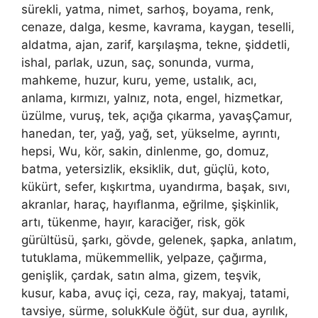
sürekli, yatma, nimet, sarhoş, boyama, renk,
cenaze, dalga, kesme, kavrama, kaygan, teselli,
aldatma, ajan, zarif, karşılaşma, tekne, şiddetli,
ishal, parlak, uzun, saç, sonunda, vurma,
mahkeme, huzur, kuru, yeme, ustalık, acı,
anlama, kırmızı, yalnız, nota, engel, hizmetkar,
üzülme, vuruş, tek, açığa çıkarma, yavaşÇamur,
hanedan, ter, yağ, yağ, set, yükselme, ayrıntı,
hepsi, Wu, kör, sakin, dinlenme, go, domuz,
batma, yetersizlik, eksiklik, dut, güçlü, koto,
kükürt, sefer, kışkırtma, uyandırma, başak, sıvı,
akranlar, haraç, hayıflanma, eğrilme, şişkinlik,
artı, tükenme, hayır, karaciğer, risk, gök
gürültüsü, şarkı, gövde, gelenek, şapka, anlatım,
tutuklama, mükemmellik, yelpaze, çağırma,
genişlik, çardak, satın alma, gizem, teşvik,
kusur, kaba, avuç içi, ceza, ray, makyaj, tatami,
tavsiye, sürme, solukKule öğüt, sur dua, ayrılık,