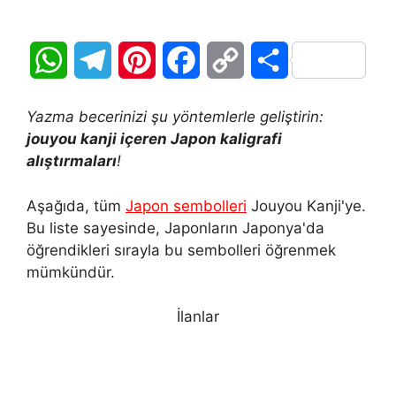
W
T
P
F
C
S
h
e
i
a
o
h
Yazma becerinizi şu yöntemlerle geliştirin:
a
l
n
c
p
a
jouyou kanji içeren Japon kaligrafi
alıştırmaları
!
t
e
t
e
y
r
Aşağıda, tüm
Japon sembolleri
Jouyou Kanji'ye.
s
g
e
b
L
e
Bu liste sayesinde, Japonların Japonya'da
A
r
r
o
i
öğrendikleri sırayla bu sembolleri öğrenmek
mümkündür.
p
a
e
o
n
İlanlar
p
m
s
k
k
t