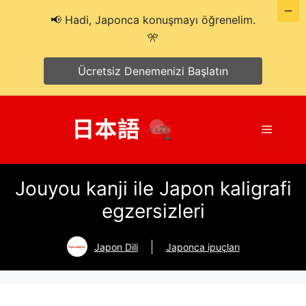
📢 Hadi, Japonca konuşmayı öğrenelim.
🎌
Ücretsiz Denemenizi Başlatın
İçeriğe
atla
Menü
Jouyou kanji ile Japon kaligrafi
egzersizleri
Japon Dili
Japonca ipuçları