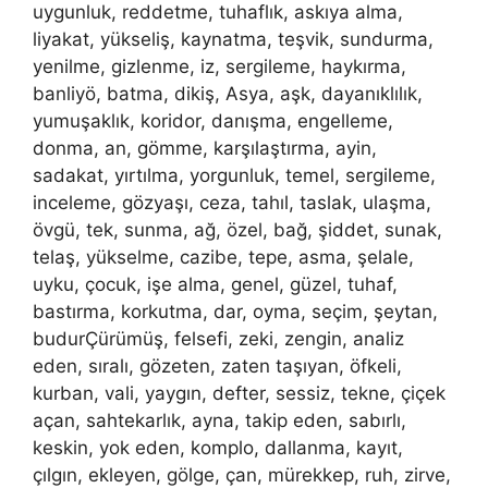
uygunluk, reddetme, tuhaflık, askıya alma,
liyakat, yükseliş, kaynatma, teşvik, sundurma,
yenilme, gizlenme, iz, sergileme, haykırma,
banliyö, batma, dikiş, Asya, aşk, dayanıklılık,
yumuşaklık, koridor, danışma, engelleme,
donma, an, gömme, karşılaştırma, ayin,
sadakat, yırtılma, yorgunluk, temel, sergileme,
inceleme, gözyaşı, ceza, tahıl, taslak, ulaşma,
övgü, tek, sunma, ağ, özel, bağ, şiddet, sunak,
telaş, yükselme, cazibe, tepe, asma, şelale,
uyku, çocuk, işe alma, genel, güzel, tuhaf,
bastırma, korkutma, dar, oyma, seçim, şeytan,
budurÇürümüş, felsefi, zeki, zengin, analiz
eden, sıralı, gözeten, zaten taşıyan, öfkeli,
kurban, vali, yaygın, defter, sessiz, tekne, çiçek
açan, sahtekarlık, ayna, takip eden, sabırlı,
keskin, yok eden, komplo, dallanma, kayıt,
çılgın, ekleyen, gölge, çan, mürekkep, ruh, zirve,