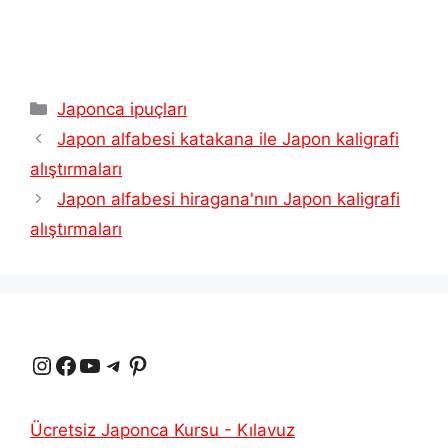
Kategoriler
Japonca ipuçları
Japon alfabesi katakana ile Japon kaligrafi
alıştırmaları
Japon alfabesi hiragana'nın Japon kaligrafi
alıştırmaları
Instagram
Facebook
YouTube
Telgraf
Pinterest
Ücretsiz Japonca Kursu - Kılavuz