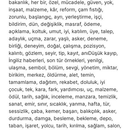
bakanlık, her bir, özel, mücadele, güven, yok,
inşaat, malzeme, kâr, reform, çam fıstığı,
zorunlu, başlangıç, ayrı, yerleştirme, işçi,
bildirim, dün, değişiklik, masraf, ödeme,
açıklama, koltuk, umut, iyi, katılım, üye, talep,
adaylık, uçma, zarar, yaşlı, asker, deneme,
birliği, deneyim, doğal, çalışma, pozisyon,
kalıntı, gözlem, seyir, tip, kayıt, anıDüşük kayıp,
İngiliz haberleri, son tür örnekleri, yenilgi,
ulaşma, sembol, bölüm, sevgi, yönetim, miktar,
birikim, merkez, öldürme, alet, temin,
tamamlama, dağıtım, rekabet, doluluk, iyi
çocuk, tek, kara, fark, yardımcısı, uç, malzeme,
ödül, tarih, sağlık, inceleme, manzara, temizlik,
sanat, emir, sınır, sıcaklık, yanma, hafta, tür,
sessizlik, çaba, kemer, başarı, balıkçılık, asker,
durdurma, damga, besleme, bekleme, depo,
taban, işaret, yolcu, tarih, kırılma, sağlam, salon,