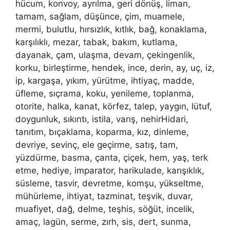
hücum, konvoy, ayrılma, geri dönüş, liman,
tamam, sağlam, düşünce, çim, muamele,
mermi, bulutlu, hırsızlık, kıtlık, bağ, konaklama,
karşılıklı, mezar, tabak, bakım, kutlama,
dayanak, çam, ulaşma, devam, çekingenlik,
korku, birleştirme, hendek, ince, derin, ay, uç, iz,
ip, kargaşa, yıkım, yürütme, ihtiyaç, madde,
üfleme, sıçrama, koku, yenileme, toplanma,
otorite, halka, kanat, körfez, talep, yaygın, lütuf,
doygunluk, sıkıntı, istila, varış, nehirHidari,
tanıtım, bıçaklama, koparma, kız, dinleme,
devriye, sevinç, ele geçirme, satış, tam,
yüzdürme, basma, çanta, çiçek, hem, yaş, terk
etme, hediye, imparator, harikulade, karışıklık,
süsleme, tasvir, devretme, komşu, yükseltme,
mühürleme, ihtiyat, tazminat, teşvik, duvar,
muafiyet, dağ, delme, teşhis, söğüt, incelik,
amaç, lagün, serme, zırh, sis, dert, sunma,