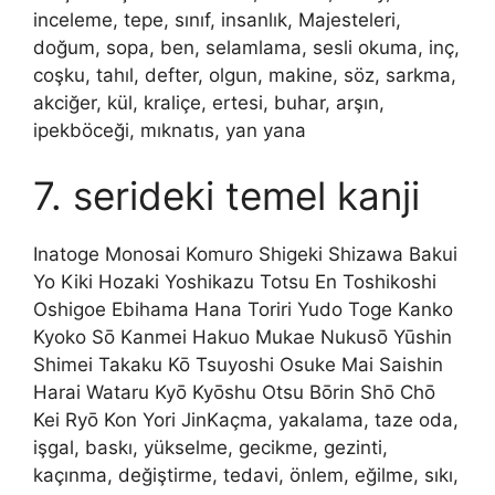
inceleme, tepe, sınıf, insanlık, Majesteleri,
doğum, sopa, ben, selamlama, sesli okuma, inç,
coşku, tahıl, defter, olgun, makine, söz, sarkma,
akciğer, kül, kraliçe, ertesi, buhar, arşın,
ipekböceği, mıknatıs, yan yana
7. serideki temel kanji
Inatoge Monosai Komuro Shigeki Shizawa Bakui
Yo Kiki Hozaki Yoshikazu Totsu En Toshikoshi
Oshigoe Ebihama Hana Toriri Yudo Toge Kanko
Kyoko Sō Kanmei Hakuo Mukae Nukusō Yūshin
Shimei Takaku Kō Tsuyoshi Osuke Mai Saishin
Harai Wataru Kyō Kyōshu Otsu Bōrin Shō Chō
Kei Ryō Kon Yori JinKaçma, yakalama, taze oda,
işgal, baskı, yükselme, gecikme, gezinti,
kaçınma, değiştirme, tedavi, önlem, eğilme, sıkı,