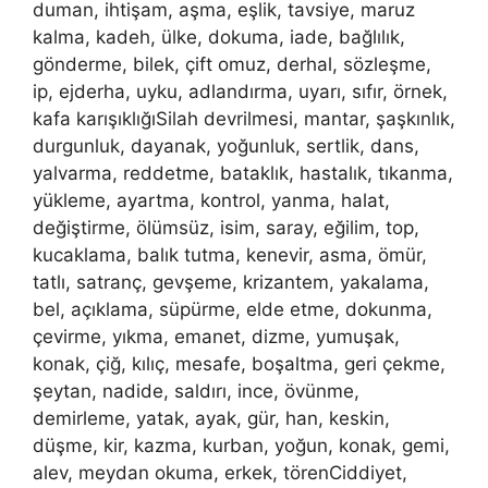
duman, ihtişam, aşma, eşlik, tavsiye, maruz
kalma, kadeh, ülke, dokuma, iade, bağlılık,
gönderme, bilek, çift omuz, derhal, sözleşme,
ip, ejderha, uyku, adlandırma, uyarı, sıfır, örnek,
kafa karışıklığıSilah devrilmesi, mantar, şaşkınlık,
durgunluk, dayanak, yoğunluk, sertlik, dans,
yalvarma, reddetme, bataklık, hastalık, tıkanma,
yükleme, ayartma, kontrol, yanma, halat,
değiştirme, ölümsüz, isim, saray, eğilim, top,
kucaklama, balık tutma, kenevir, asma, ömür,
tatlı, satranç, gevşeme, krizantem, yakalama,
bel, açıklama, süpürme, elde etme, dokunma,
çevirme, yıkma, emanet, dizme, yumuşak,
konak, çiğ, kılıç, mesafe, boşaltma, geri çekme,
şeytan, nadide, saldırı, ince, övünme,
demirleme, yatak, ayak, gür, han, keskin,
düşme, kir, kazma, kurban, yoğun, konak, gemi,
alev, meydan okuma, erkek, törenCiddiyet,