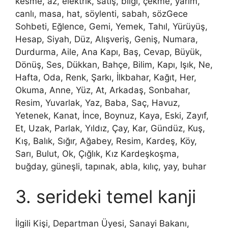
kesme, az, elektrik, satış, bilgi, çekme, yarım,
canlı, masa, hat, söylenti, sabah, sözGece
Sohbeti, Eğlence, Gemi, Yemek, Tahıl, Yürüyüş,
Hesap, Siyah, Düz, Alışveriş, Geniş, Numara,
Durdurma, Aile, Ana Kapı, Baş, Cevap, Büyük,
Dönüş, Ses, Dükkan, Bahçe, Bilim, Kapı, Işık, Ne,
Hafta, Oda, Renk, Şarkı, İlkbahar, Kağıt, Her,
Okuma, Anne, Yüz, At, Arkadaş, Sonbahar,
Resim, Yuvarlak, Yaz, Baba, Saç, Havuz,
Yetenek, Kanat, İnce, Boynuz, Kaya, Eski, Zayıf,
Et, Uzak, Parlak, Yıldız, Çay, Kar, Gündüz, Kuş,
Kış, Balık, Sığır, Ağabey, Resim, Kardeş, Köy,
Sarı, Bulut, Ok, Çığlık, Kız Kardeşkoşma,
buğday, güneşli, tapınak, abla, kılıç, yay, buhar
3. serideki temel kanji
İlgili Kişi, Departman Üyesi, Sanayi Bakanı,