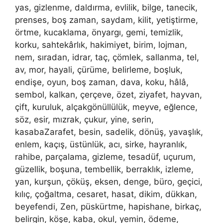
yas, gizlenme, daldırma, evlilik, bilge, tanecik,
prenses, boş zaman, saydam, kilit, yetiştirme,
örtme, kucaklama, önyargı, gemi, temizlik,
korku, sahtekârlık, hakimiyet, birim, lojman,
nem, sıradan, idrar, taç, çömlek, sallanma, tel,
av, mor, hayali, çürüme, belirleme, boşluk,
endişe, oyun, boş zaman, dava, koku, hâlâ,
sembol, kalkan, çerçeve, özet, ziyafet, hayvan,
çift, kuruluk, alçakgönüllülük, meyve, eğlence,
söz, esir, mızrak, çukur, yine, serin,
kasabaZarafet, besin, sadelik, dönüş, yavaşlık,
enlem, kaçış, üstünlük, acı, sirke, hayranlık,
rahibe, parçalama, gizleme, tesadüf, uçurum,
güzellik, boşuna, tembellik, berraklık, izleme,
yan, kurşun, çöküş, eksen, denge, büro, geçici,
kılıç, çoğaltma, cesaret, hasat, dikim, dükkan,
beyefendi, Zen, püskürtme, hapishane, birkaç,
belirgin, köşe, kaba, okul, yemin, ödeme,