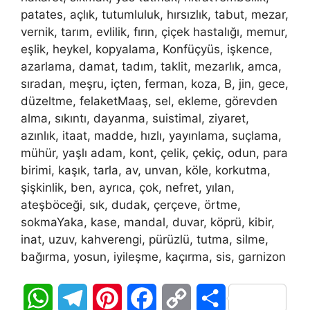
patates, açlık, tutumluluk, hırsızlık, tabut, mezar,
vernik, tarım, evlilik, fırın, çiçek hastalığı, memur,
eşlik, heykel, kopyalama, Konfüçyüs, işkence,
azarlama, damat, tadım, taklit, mezarlık, amca,
sıradan, meşru, içten, ferman, koza, B, jin, gece,
düzeltme, felaketMaaş, sel, ekleme, görevden
alma, sıkıntı, dayanma, suistimal, ziyaret,
azınlık, itaat, madde, hızlı, yayınlama, suçlama,
mühür, yaşlı adam, kont, çelik, çekiç, odun, para
birimi, kaşık, tarla, av, unvan, köle, korkutma,
şişkinlik, ben, ayrıca, çok, nefret, yılan,
ateşböceği, sık, dudak, çerçeve, örtme,
sokmaYaka, kase, mandal, duvar, köprü, kibir,
inat, uzuv, kahverengi, pürüzlü, tutma, silme,
bağırma, yosun, iyileşme, kaçırma, sis, garnizon
W
T
P
F
C
S