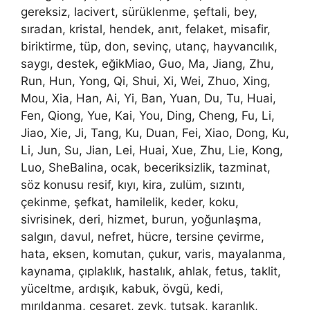
gereksiz, lacivert, sürüklenme, şeftali, bey,
sıradan, kristal, hendek, anıt, felaket, misafir,
biriktirme, tüp, don, sevinç, utanç, hayvancılık,
saygı, destek, eğikMiao, Guo, Ma, Jiang, Zhu,
Run, Hun, Yong, Qi, Shui, Xi, Wei, Zhuo, Xing,
Mou, Xia, Han, Ai, Yi, Ban, Yuan, Du, Tu, Huai,
Fen, Qiong, Yue, Kai, You, Ding, Cheng, Fu, Li,
Jiao, Xie, Ji, Tang, Ku, Duan, Fei, Xiao, Dong, Ku,
Li, Jun, Su, Jian, Lei, Huai, Xue, Zhu, Lie, Kong,
Luo, SheBalina, ocak, beceriksizlik, tazminat,
söz konusu resif, kıyı, kira, zulüm, sızıntı,
çekinme, şefkat, hamilelik, keder, koku,
sivrisinek, deri, hizmet, burun, yoğunlaşma,
salgın, davul, nefret, hücre, tersine çevirme,
hata, eksen, komutan, çukur, varis, mayalanma,
kaynama, çıplaklık, hastalık, ahlak, fetus, taklit,
yüceltme, ardışık, kabuk, övgü, kedi,
mırıldanma, cesaret, zevk, tutsak, karanlık,