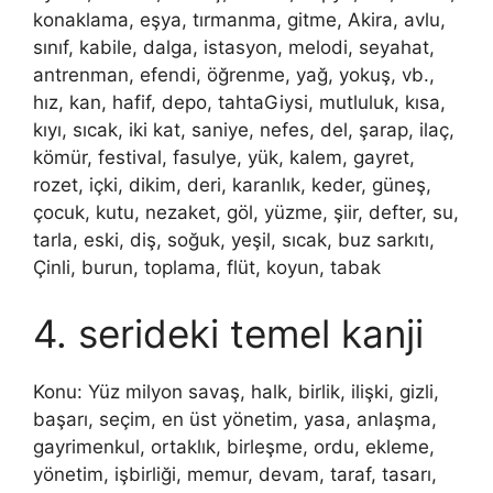
konaklama, eşya, tırmanma, gitme, Akira, avlu,
sınıf, kabile, dalga, istasyon, melodi, seyahat,
antrenman, efendi, öğrenme, yağ, yokuş, vb.,
hız, kan, hafif, depo, tahtaGiysi, mutluluk, kısa,
kıyı, sıcak, iki kat, saniye, nefes, del, şarap, ilaç,
kömür, festival, fasulye, yük, kalem, gayret,
rozet, içki, dikim, deri, karanlık, keder, güneş,
çocuk, kutu, nezaket, göl, yüzme, şiir, defter, su,
tarla, eski, diş, soğuk, yeşil, sıcak, buz sarkıtı,
Çinli, burun, toplama, flüt, koyun, tabak
4. serideki temel kanji
Konu: Yüz milyon savaş, halk, birlik, ilişki, gizli,
başarı, seçim, en üst yönetim, yasa, anlaşma,
gayrimenkul, ortaklık, birleşme, ordu, ekleme,
yönetim, işbirliği, memur, devam, taraf, tasarı,