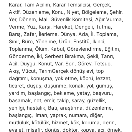
Karar, Tam Açılım, Karar Temsilcisi, Gerçek,
Aktif, Düzenleme, Konu, Niyet, Bölgeleme, Şehir,
Yer, Dönem, Mal, Güvenlik Komitesi, Ağır Vurma,
Verme, Yüz, Karşı, Hareket, Dengeli, Tutma,
Barış, Zafer, İlerleme, Dünya, Ada, İl, Toplama,
Sınır, Büro, Yönelme, Ürün, Enstitü, İkinci,
Toplanma, Ölüm, Kabul, Görevlendirme, Eğitim,
Gönderme, İki, Serbest Bırakma, Şekil, Tanrı,
Acil, Duygu, Konut, Var, Son, Görev, Tetsuo,
Akış, Vücut, TarımGerçek dönüş evi, top
dağıtımı, konuşma, yok etme, köprü, lezzet,
ticaret, düşüş, düşünme, konak, yol, gümüş,
yardım, başlangıç, bekleme, yatay, başvuru,
basamak, not, emir, takip, saray, güzellik,
yenilgi, hastalık, Batı, araştırma, düzenleme,
başlangıç, liman, yaprak, numara, diğer,
mutluluk, kötülük, hizmet, kök, koruma, derin,
eyalet, misafir, dönüş, doktor, kopya, acı, örnek,