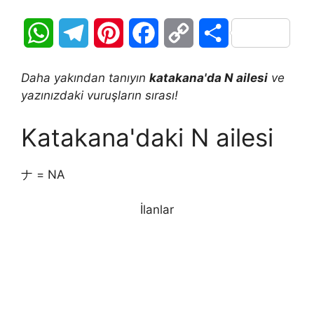
W
T
P
F
C
S
h
e
i
a
o
h
Daha yakından tanıyın
katakana'da N ailesi
ve
a
l
n
c
p
a
yazınızdaki vuruşların sırası!
t
e
t
e
y
r
Katakana'daki N ailesi
s
g
e
b
L
e
ナ = NA
A
r
r
o
i
p
a
e
İlanlar
o
n
p
m
s
k
k
t