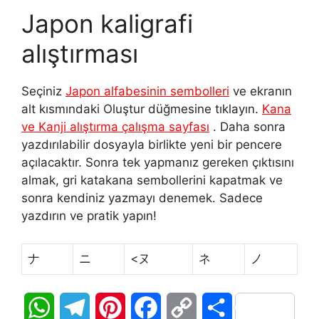
Japon kaligrafi
alıştırması
Seçiniz
Japon alfabesinin sembolleri
ve ekranın
alt kısmındaki Oluştur düğmesine tıklayın.
Kana
ve Kanji alıştırma çalışma sayfası
. Daha sonra
yazdırılabilir dosyayla birlikte yeni bir pencere
açılacaktır. Sonra tek yapmanız gereken çıktısını
almak, gri katakana sembollerini kapatmak ve
sonra kendiniz yazmayı denemek. Sadece
yazdırın ve pratik yapın!
ナ
ニ
<ヌ
ネ
ノ
W
T
P
F
C
S