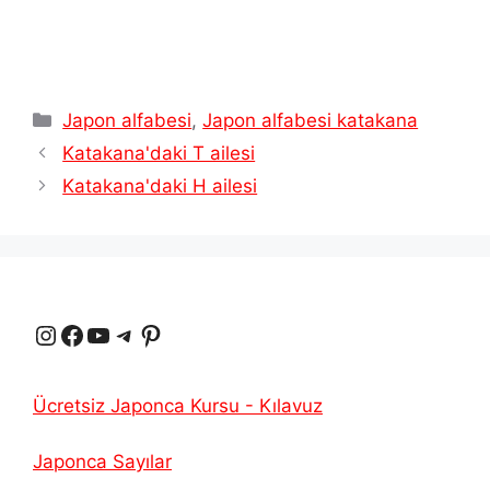
Kategoriler
Japon alfabesi
,
Japon alfabesi katakana
Katakana'daki T ailesi
Katakana'daki H ailesi
Instagram
Facebook
YouTube
Telgraf
Pinterest
Ücretsiz Japonca Kursu - Kılavuz
Japonca Sayılar