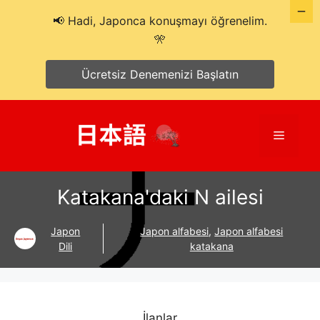
📢 Hadi, Japonca konuşmayı öğrenelim.
🎌
Ücretsiz Denemenizi Başlatın
İçeriğe
atla
Menü
Katakana'daki N ailesi
Japon
Japon alfabesi
,
Japon alfabesi
Dili
katakana
İlanlar