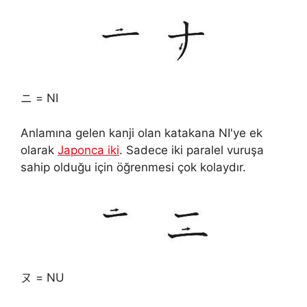
ニ = NI
Anlamına gelen kanji olan katakana NI'ye ek
olarak
Japonca iki
. Sadece iki paralel vuruşa
sahip olduğu için öğrenmesi çok kolaydır.
ヌ = NU