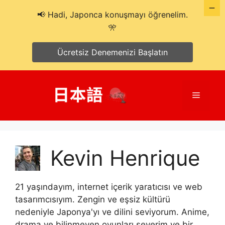
📢 Hadi, Japonca konuşmayı öğrenelim.
🎌
Ücretsiz Denemenizi Başlatın
İçeriğe
atla
Menü
Kevin Henrique
21 yaşındayım, internet içerik yaratıcısı ve web
tasarımcısıyım. Zengin ve eşsiz kültürü
nedeniyle Japonya'yı ve dilini seviyorum. Anime,
drama ve bilinmeyen oyunları severim ve bir