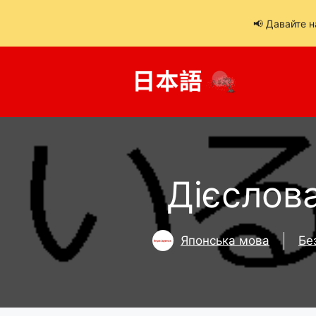
📢 Давайте 
Перейти
до
вмісту
Дієслова
Японська мова
Бе