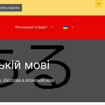
робну версію
Японський алфавіт
ькій мові
а
,
Дієслова в японській мові