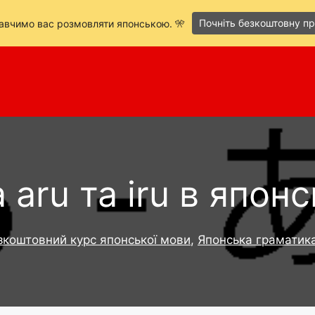
Почніть безкоштовну п
навчимо вас розмовляти японською. 🎌
 aru та iru в японс
зкоштовний курс японської мови
,
Японська граматик