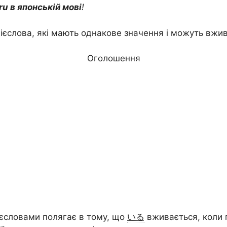
iru в японській мові
!
ієслова, які мають однакове значення і можуть вжи
Оголошення
ієсловами полягає в тому, що
いる
вживається, коли 