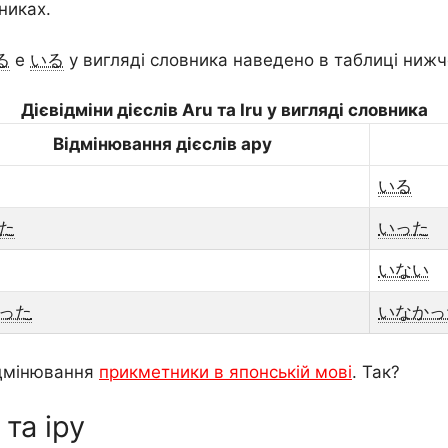
никах.
る
e
いる
у вигляді словника наведено в таблиці нижч
Дієвідміни дієслів Aru та Iru у вигляді словника
Відмінювання дієслів ару
いる
た
いった
いない
った
いなかっ
ідмінювання
прикметники в японській мові
. Так?
та іру