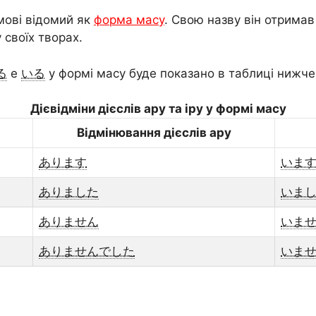
 мові відомий як
форма масу
. Свою назву він отримав 
у своїх творах.
る
e
いる
у формі масу буде показано в таблиці нижче
Дієвідміни дієслів ару та іру у формі масу
Відмінювання дієслів ару
あります
いま
ありました
いま
ありません
いま
ありませんでした
いま