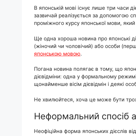
В японській мові існує лише три часи д
зазвичай реалізується за допомогою сп
проміжного курсу японської мови, який
Ще одна хороша новина про японські ді
(жіночий чи чоловічий) або особи (пер
японською мовою
.
Погана новина полягає в тому, що япон
дієвідміни: одна у формальному режимі
щонайменше вісім дієвідмін і деякі осо
Не хвилюйтеся, хоча це може бути трохи
Неформальний спосіб ар
Неофіційна форма японських дієслів ві