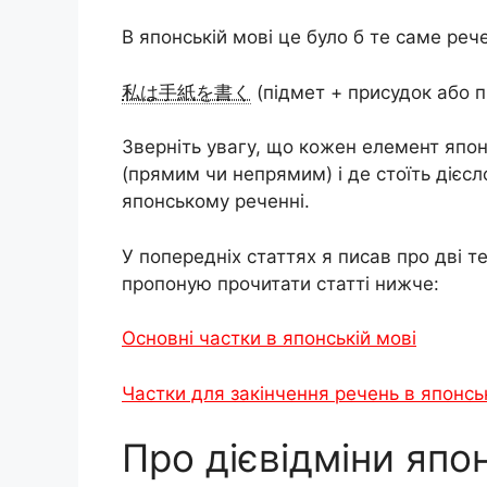
В японській мові це було б те саме реч
私は手紙を書く
(підмет + присудок або п
Зверніть увагу, що кожен елемент япон
(прямим чи непрямим) і де стоїть дієс
японському реченні.
У попередніх статтях я писав про дві т
пропоную прочитати статті нижче:
Основні частки в японській мові
Частки для закінчення речень в японсь
Про дієвідміни япо