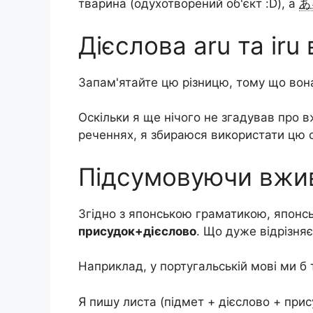
тварина (одухотворений об'єкт :D), а
あ
Дієслова aru та iru
Запам'ятайте цю різницю, тому що вон
Оскільки я ще нічого не згадував про 
реченнях, я збираюся використати цю с
Підсумовуючи вжива
Згідно з японською граматикою, японсь
присудок+дієслово
. Що дуже відрізня
Наприклад, у португальській мові ми б т
Я пишу листа (підмет + дієслово + прис