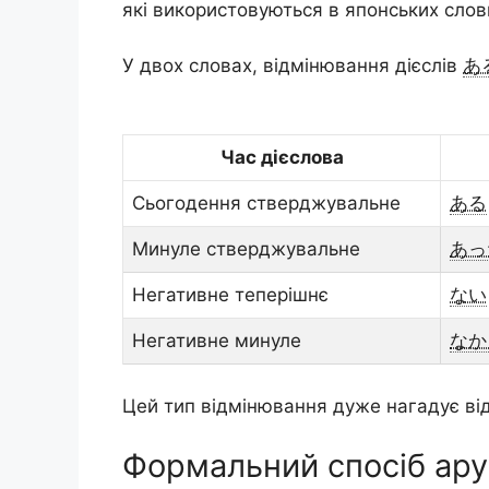
які використовуються в японських слов
У двох словах, відмінювання дієслів
あ
Час дієслова
Сьогодення стверджувальне
ある
Минуле стверджувальне
あっ
Негативне теперішнє
ない
Негативне минуле
なか
Цей тип відмінювання дуже нагадує в
Формальний спосіб ару 