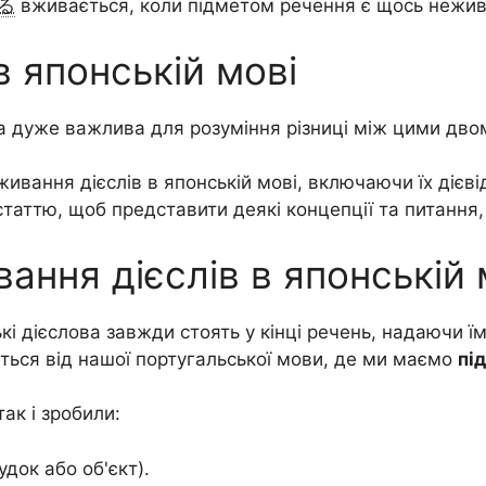
る
вживається, коли підметом речення є щось нежив
 в японській мові
а дуже важлива для розуміння різниці між цими дв
вживання дієслів в японській мові, включаючи їх діє
таттю, щоб представити деякі концепції та питання,
ння дієслів в японській 
кі дієслова завжди стоять у кінці речень, надаючи ї
ється від нашої португальської мови, де ми маємо
пі
ак і зробили:
удок або об'єкт).