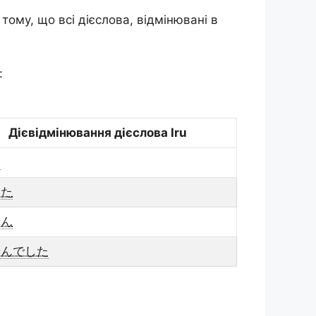
тому, що всі дієслова, відмінювані в
:
Дієвідмінювання дієслова Iru
す
した
せん
せんでした