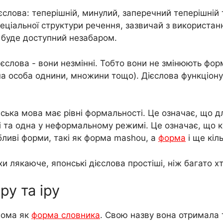
ієслова: теперішній, минулий, заперечний теперішні
еціальної структури речення, зазвичай з використан
 буде доступний незабаром.
єслова - вони незмінні. Тобто вони не змінюють фор
ша особа однини, множини тощо). Дієслова функціон
ська мова має рівні формальності. Це означає, що дл
 та одна у неформальному режимі. Це означає, що к
бливі форми, такі як форма mashou, a
форма
і ще кіл
 лякаюче, японські дієслова простіші, ніж багато х
у та іру
дома як
форма словника
. Свою назву вона отримала 