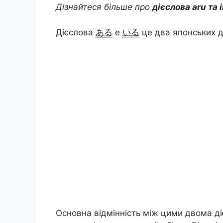
Дізнайтеся більше про
дієслова aru та 
a
l
n
c
p
д
Дієслова
ある
e
いる
це два японських д
t
e
t
e
y
і
s
g
e
b
L
л
A
r
r
o
i
и
p
a
e
o
n
т
p
m
s
k
k
и
t
с
я
Основна відмінність між цими двома д