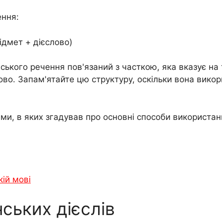
ення:
ідмет + дієслово)
ського речення пов'язаний з часткою, яка вказує на 
лово. Запам'ятайте цю структуру, оскільки вона вик
еми, в яких згадував про основні способи використа
кій мові
нських дієслів