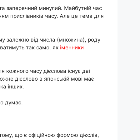
й та заперечний минулий. Майбутній час
ням прислівників часу. Але це тема для
му залежно від числа (множина), роду
уватимуть так само, як
іменники
я кожного часу дієслова існує дві
ожне дієслово в японській мові має
ька інших.
то думає.
тому, що є офіційною формою дієслів,