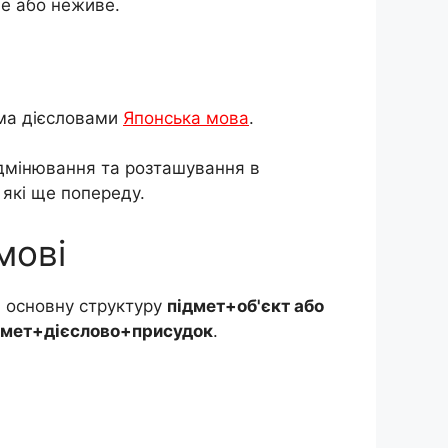
е або неживе.
ома дієсловами
Японська мова
.
відмінювання та розташування в
 які ще попереду.
мові
м основну структуру
підмет+об'єкт або
дмет+дієслово+присудок
.