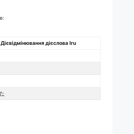
е:
Дієвідмінювання дієслова Iru
た