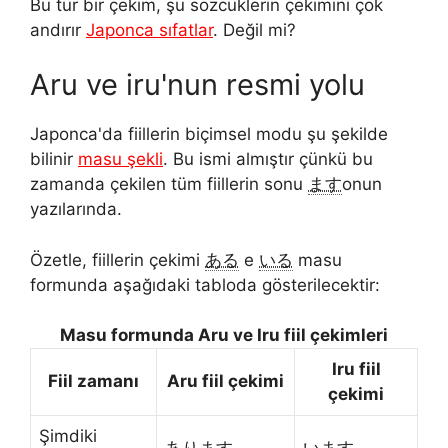
Bu tür bir çekim, şu sözcüklerin çekimini çok
andırır
Japonca sıfatlar
. Değil mi?
Aru ve iru'nun resmi yolu
Japonca'da fiillerin biçimsel modu şu şekilde
bilinir
masu şekli
. Bu ismi almıştır çünkü bu
zamanda çekilen tüm fiillerin sonu
ます
onun
yazılarında.
Özetle, fiillerin çekimi
ある
e
いる
masu
formunda aşağıdaki tabloda gösterilecektir:
Masu formunda Aru ve Iru fiil çekimleri
Iru fiil
Fiil zamanı
Aru fiil çekimi
çekimi
Şimdiki