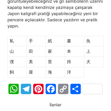
görüntüleyebileceğiniz ve gri sembollerin üzerini
kapatıp kendi kendinize yazmaya çalışarak
Japon kaligrafi pratiği yapabileceğiniz yeni bir
pencere açılacaktır. Sadece yazdırın ve pratik
yapın.
私
手
紙
書
魚
山
田
家
本
上
僕
美
里
持
犬
飼
屋
海
洋
W
T
P
F
C
S
h
e
i
a
o
h
İlanlar
a
l
n
c
p
a