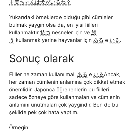
里美ちゃん
は
犬
が
いるね？
Yukarıdaki örneklerde olduğu gibi cümleler
bulmak yaygın olsa da, en iyisi fiilleri
kullanmaktır
持つ
nesneler için ve
飼
う
kullanmak yerine hayvanlar için
ある
e
いる
.
Sonuç olarak
Fiiller ne zaman kullanılmalı
ある
e
いる
Ancak,
her zaman cümlenin anlamına çok dikkat etmek
önemlidir. Japonca öğrenenlerin bu fiilleri
sadece özneye göre kullanmaları ve cümlenin
anlamını unutmaları çok yaygındır. Ben de bu
şekilde pek çok hata yaptım.
Örneğin: