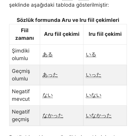
şeklinde aşağıdaki tabloda gösterilmiştir:
Sözlük formunda Aru ve Iru fiil çekimleri
Fiil
Aru fiil çekimi
Iru fiil çekimi
zamanı
Şimdiki
ある
いる
olumlu
Geçmiş
あった
いった
olumlu
Negatif
ない
いない
mevcut
Negatif
なかった
いなかった
geçmiş