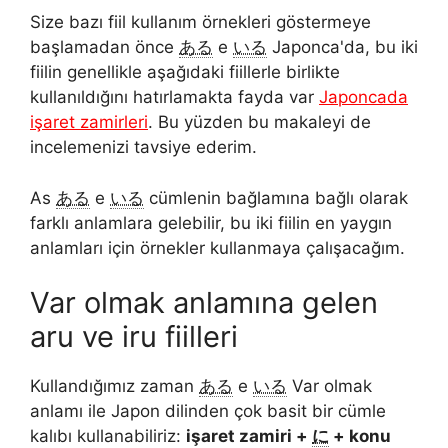
Size bazı fiil kullanım örnekleri göstermeye
başlamadan önce
ある
e
いる
Japonca'da, bu iki
fiilin genellikle aşağıdaki fiillerle birlikte
kullanıldığını hatırlamakta fayda var
Japoncada
işaret zamirleri
. Bu yüzden bu makaleyi de
incelemenizi tavsiye ederim.
As
ある
e
いる
cümlenin bağlamına bağlı olarak
farklı anlamlara gelebilir, bu iki fiilin en yaygın
anlamları için örnekler kullanmaya çalışacağım.
Var olmak anlamına gelen
aru ve iru fiilleri
Kullandığımız zaman
ある
e
いる
Var olmak
anlamı ile Japon dilinden çok basit bir cümle
kalıbı kullanabiliriz:
işaret zamiri +
に
+ konu