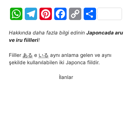
W
T
P
F
C
S
h
e
i
a
o
h
Hakkında daha fazla bilgi edinin
Japoncada aru
a
l
n
c
p
a
ve iru fiilleri
!
t
e
t
e
y
r
Fiiller
ある
e
いる
aynı anlama gelen ve aynı
şekilde kullanılabilen iki Japonca fiildir.
s
g
e
b
L
e
A
r
r
o
i
İlanlar
p
a
e
o
n
p
m
s
k
k
t