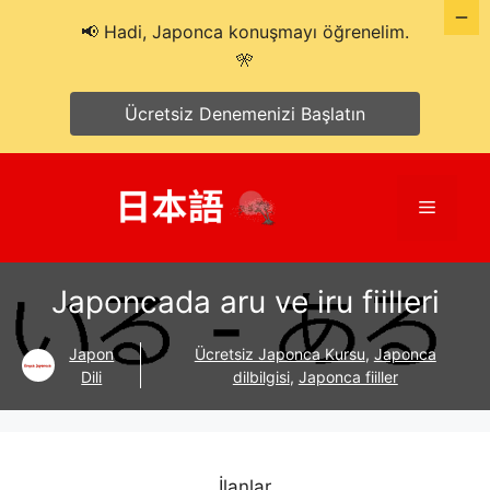
📢 Hadi, Japonca konuşmayı öğrenelim.
🎌
Ücretsiz Denemenizi Başlatın
İçeriğe
atla
Menü
Japoncada aru ve iru fiilleri
Japon
Ücretsiz Japonca Kursu
,
Japonca
Dili
dilbilgisi
,
Japonca fiiller
İlanlar