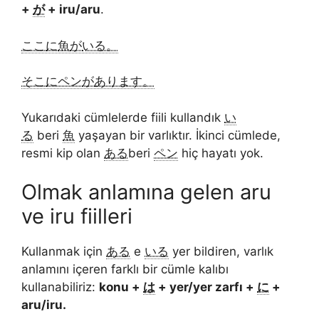
+
が
+ iru/aru
.
ここ
に
魚
が
いる。
そこ
に
ペン
が
あります。
Yukarıdaki cümlelerde fiili kullandık
い
る
beri
魚
yaşayan bir varlıktır. İkinci cümlede,
resmi kip olan
ある
beri
ペン
hiç hayatı yok.
Olmak anlamına gelen aru
ve iru fiilleri
Kullanmak için
ある
e
いる
yer bildiren, varlık
anlamını içeren farklı bir cümle kalıbı
kullanabiliriz:
konu +
は
+ yer/yer zarfı +
に
+
aru/iru.