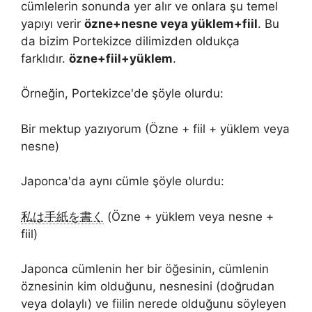
cümlelerin sonunda yer alır ve onlara şu temel
yapıyı verir
özne+nesne veya yüklem+fiil
. Bu
da bizim Portekizce dilimizden oldukça
farklıdır.
özne+fiil+yüklem
.
Örneğin, Portekizce'de şöyle olurdu:
Bir mektup yazıyorum (Özne + fiil + yüklem veya
nesne)
Japonca'da aynı cümle şöyle olurdu:
私は手紙を書く
(Özne + yüklem veya nesne +
fiil)
Japonca cümlenin her bir öğesinin, cümlenin
öznesinin kim olduğunu, nesnesini (doğrudan
veya dolaylı) ve fiilin nerede olduğunu söyleyen