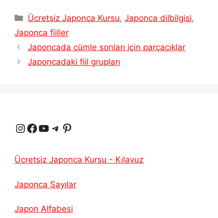
Kategoriler
Ücretsiz Japonca Kursu
,
Japonca dilbilgisi
,
Japonca fiiller
Japoncada cümle sonları için parçacıklar
Japoncadaki fiil grupları
Instagram
Facebook
YouTube
Telgraf
Pinterest
Ücretsiz Japonca Kursu - Kılavuz
Japonca Sayılar
Japon Alfabesi