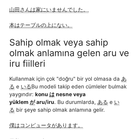
山田さん
は
家
に
いませんでした。
本
は
テーブルの上
に
ない。
Sahip olmak veya sahip
olmak anlamına gelen aru ve
iru fiilleri
Kullanmak için çok "doğru" bir yol olmasa da
あ
る
e
いる
Bu modeli takip eden cümleler bulmak
yaygındır:
konu
は
nesne veya
yüklem
が
aru/iru
. Bu durumlarda,
ある
e
い
る
bir şeye sahip olmak anlamına gelir.
僕
は
コンピュータ
が
あります。