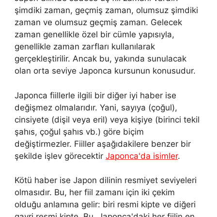
şimdiki zaman, geçmiş zaman, olumsuz şimdiki
zaman ve olumsuz geçmiş zaman. Gelecek
zaman genellikle özel bir cümle yapısıyla,
genellikle zaman zarfları kullanılarak
gerçekleştirilir. Ancak bu, yakında sunulacak
olan orta seviye Japonca kursunun konusudur.
Japonca fiillerle ilgili bir diğer iyi haber ise
değişmez olmalarıdır. Yani, sayıya (çoğul),
cinsiyete (dişil veya eril) veya kişiye (birinci tekil
şahıs, çoğul şahıs vb.) göre biçim
değiştirmezler. Fiiller aşağıdakilere benzer bir
şekilde işlev görecektir
Japonca'da isimler
.
Kötü haber ise Japon dilinin resmiyet seviyeleri
olmasıdır. Bu, her fiil zamanı için iki çekim
olduğu anlamına gelir: biri resmi kipte ve diğeri
gayri resmi kipte. Bu, Japonca'daki her fiilin en