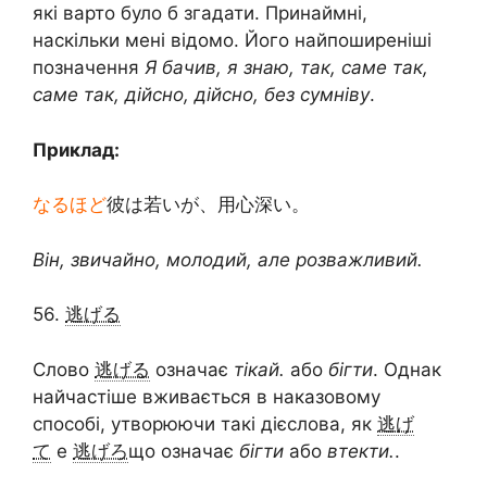
які варто було б згадати. Принаймні,
наскільки мені відомо. Його найпоширеніші
позначення
Я бачив, я знаю, так, саме так,
саме так, дійсно, дійсно, без сумніву
.
Приклад:
なるほど
彼は若いが、用心深い。
Він, звичайно, молодий, але розважливий.
56.
逃げる
Слово
逃げる
означає
тікай.
або
бігти
. Однак
найчастіше вживається в наказовому
способі, утворюючи такі дієслова, як
逃げ
て
e
逃げろ
що означає
бігти
або
втекти.
.