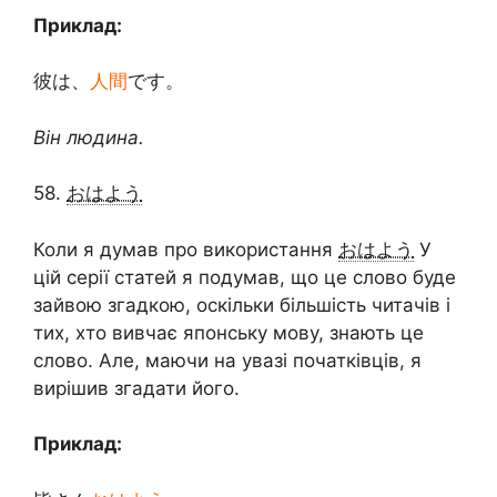
Приклад:
彼は、
人間
です。
Він людина.
58.
おはよう
Коли я думав про використання
おはよう
У
цій серії статей я подумав, що це слово буде
зайвою згадкою, оскільки більшість читачів і
тих, хто вивчає японську мову, знають це
слово. Але, маючи на увазі початківців, я
вирішив згадати його.
Приклад: