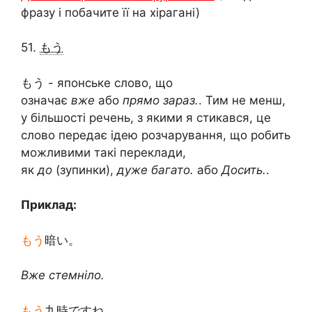
фразу і побачите її на хірагані)
51.
もう
もう - японське слово, що
означає
вже
або
прямо зараз.
. Тим не менш,
у більшості речень, з якими я стикався, це
слово передає ідею розчарування, що робить
можливими такі переклади,
як
до
(зупинки),
дуже багато.
або
Досить.
.
Приклад:
もう
暗い。
Вже стемніло.
もう
九時ですね。