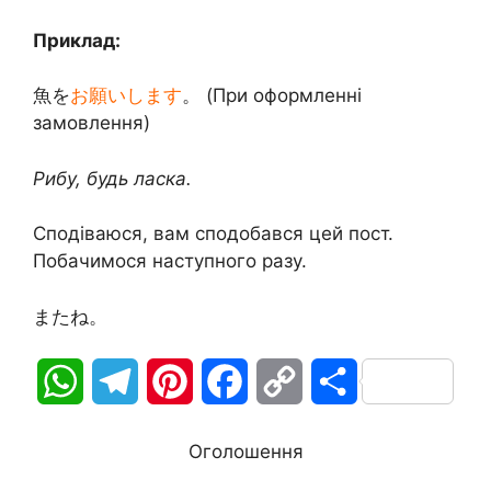
Приклад:
魚を
お願いします
。 (При оформленні
замовлення)
Рибу, будь ласка.
Сподіваюся, вам сподобався цей пост.
Побачимося наступного разу.
またね。
W
T
P
F
C
П
h
e
i
a
o
о
Оголошення
a
l
n
c
p
д