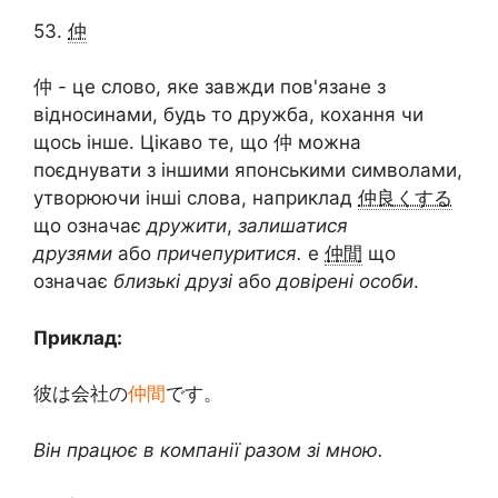
53.
仲
仲 - це слово, яке завжди пов'язане з
відносинами, будь то дружба, кохання чи
щось інше. Цікаво те, що 仲 можна
поєднувати з іншими японськими символами,
утворюючи інші слова, наприклад
仲良くする
що означає
дружити
,
залишатися
друзями
або
причепуритися.
e
仲間
що
означає
близькі друзі
або
довірені особи
.
Приклад:
彼は会社の
仲間
です。
Він працює в компанії разом зі мною.