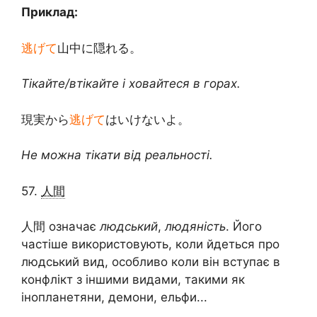
Приклад:
逃げて
山中に隠れる。
Тікайте/втікайте і ховайтеся в горах.
現実から
逃げて
はいけないよ。
Не можна тікати від реальності.
57.
人間
人間 означає
людський
,
людяність
. Його
частіше використовують, коли йдеться про
людський вид, особливо коли він вступає в
конфлікт з іншими видами, такими як
інопланетяни, демони, ельфи...