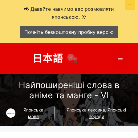
📢 Давайте навчимо вас розмовляти
японською. 🎌
Почніть безкоштовну пробну версію
Перейти
до
Меню
вмісту
Найпоширеніші слова в
аніме та манге - VI
Японська
Японська лексика
,
Японські
мова
поради