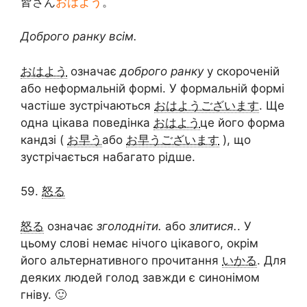
皆さん
おはよう
。
Доброго ранку всім.
おはよう
означає
доброго ранку
у скороченій
або неформальній формі. У формальній формі
частіше зустрічаються
おはようございます
. Ще
одна цікава поведінка
おはよう
це його форма
кандзі (
お早う
або
お早うございます
), що
зустрічається набагато рідше.
59.
怒る
怒る
означає
зголодніти.
або
злитися.
. У
цьому слові немає нічого цікавого, окрім
його альтернативного прочитання
いかる
. Для
деяких людей голод завжди є синонімом
гніву. 🙂