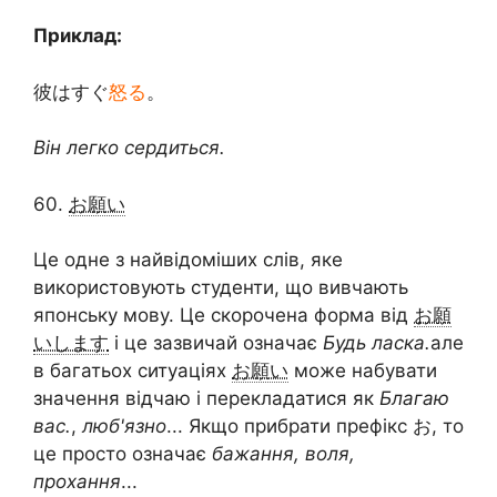
Приклад:
彼はすぐ
怒る
。
Він легко сердиться.
60.
お願い
Це одне з найвідоміших слів, яке
використовують студенти, що вивчають
японську мову. Це скорочена форма від
お願
いします
і це зазвичай означає
Будь ласка.
але
в багатьох ситуаціях
お願い
може набувати
значення відчаю і перекладатися як
Благаю
вас.
,
люб'язно
... Якщо прибрати префікс お, то
це просто означає
бажання, воля,
прохання
...