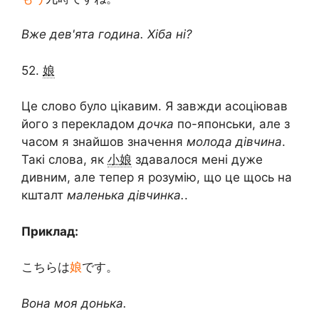
Вже дев'ята година. Хіба ні?
52.
娘
Це слово було цікавим. Я завжди асоціював
його з перекладом
дочка
по-японськи, але з
часом я знайшов значення
молода дівчина
.
Такі слова, як
小娘
здавалося мені дуже
дивним, але тепер я розумію, що це щось на
кшталт
маленька дівчинка.
.
Приклад:
こちらは
娘
です。
Вона моя донька.