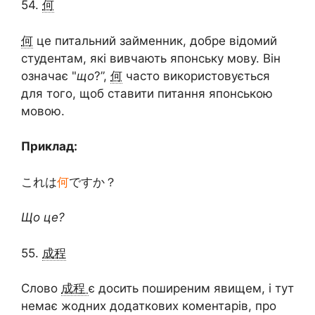
54.
何
何
це питальний займенник, добре відомий
студентам, які вивчають японську мову. Він
означає "
що
?”,
何
часто використовується
для того, щоб ставити питання японською
мовою.
Приклад:
これは
何
ですか？
Що це?
55.
成程
Слово
成程
є досить поширеним явищем, і тут
немає жодних додаткових коментарів, про