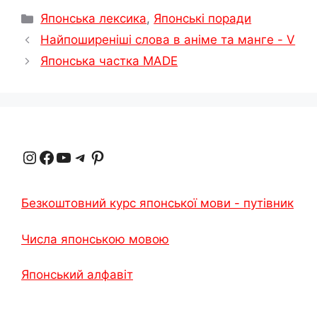
Категорії
Японська лексика
,
Японські поради
Найпоширеніші слова в аніме та манге - V
Японська частка MADE
Instagram
Facebook
YouTube
Телеграма
Pinterest
Безкоштовний курс японської мови - путівник
Числа японською мовою
Японський алфавіт