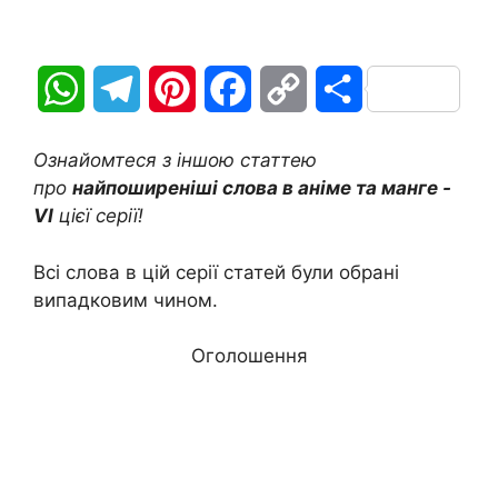
W
T
P
F
C
П
h
e
i
a
o
о
Ознайомтеся з іншою статтею
a
l
n
c
p
д
про
найпоширеніші слова в аніме та манге -
VI
цієї серії!
t
e
t
e
y
і
Всі слова в цій серії статей були обрані
s
g
e
b
L
л
випадковим чином.
A
r
r
o
i
и
Оголошення
p
a
e
o
n
т
p
m
s
k
k
и
t
с