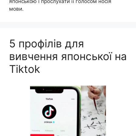
японською і прослухати її голосом носія
мови.
5 профілів для
вивчення японської на
Tiktok