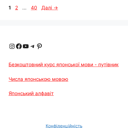
Сторінка
Сторінка
Сторінка
1
2
...
40
Далі
→
Instagram
Facebook
YouTube
Телеграма
Pinterest
Безкоштовний курс японської мови - путівник
Числа японською мовою
Японський алфавіт
Конфіденційність