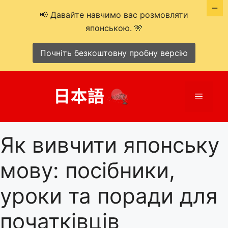
📢 Давайте навчимо вас розмовляти
японською. 🎌
Почніть безкоштовну пробну версію
Перейти
до
Меню
вмісту
Як вивчити японську
мову: посібники,
уроки та поради для
початківців