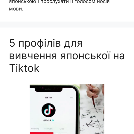
японською і прослухати її голосом носія
мови.
5 профілів для
вивчення японської на
Tiktok