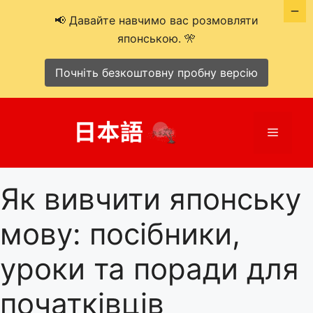
📢 Давайте навчимо вас розмовляти
японською. 🎌
Почніть безкоштовну пробну версію
Перейти
до
Меню
вмісту
Як вивчити японську
мову: посібники,
уроки та поради для
початківців