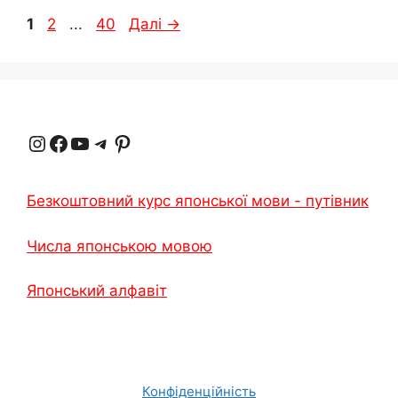
Сторінка
Сторінка
Сторінка
1
2
...
40
Далі
→
Instagram
Facebook
YouTube
Телеграма
Pinterest
Безкоштовний курс японської мови - путівник
Числа японською мовою
Японський алфавіт
Конфіденційність