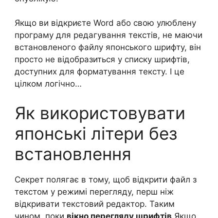
я
Якщо ви відкриєте Word або свою улюблену
програму для редагування текстів, не маючи
встановленого файлу японського шрифту, він
просто не відобразиться у списку шрифтів,
доступних для форматування тексту. І це
цілком логічно…
Як використовувати
японські літери без
встановлення
Секрет полягає в тому, щоб відкрити файл з
текстом у режимі перегляду, перш ніж
відкривати текстовий редактор. Таким
чином, поки
вікно перегляду шрифтів
Якщо