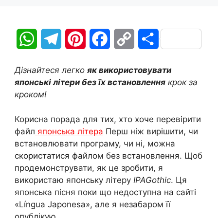
W
T
P
F
C
П
h
e
i
a
o
о
Дізнайтеся легко
як використовувати
a
l
n
c
p
д
японські літери без їх встановлення
крок за
кроком!
t
e
t
e
y
і
Корисна порада для тих, хто хоче перевірити
s
g
e
b
L
л
файл
японська літера
Перш ніж вирішити, чи
A
r
r
o
i
и
встановлювати програму, чи ні, можна
скористатися файлом без встановлення. Щоб
p
a
e
o
n
т
продемонструвати, як це зробити, я
використаю японську літеру
IPAGothic
. Ця
p
m
s
k
k
и
японська пісня поки що недоступна на сайті
t
с
«Língua Japonesa», але я незабаром її
опублікую.