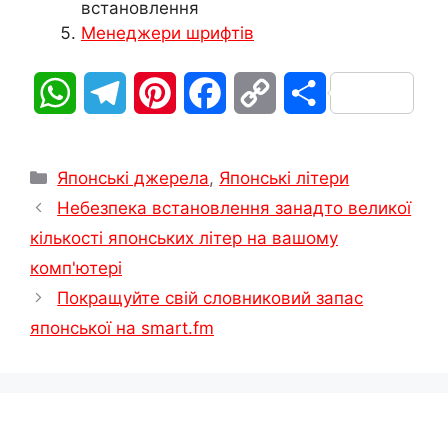
встановлення
Менеджери шрифтів
W
T
P
F
C
П
h
e
i
a
o
о
Категорії
a
l
n
c
p
д
Японські джерела
,
Японські літери
Небезпека встановлення занадто великої
t
e
t
e
y
і
кількості японських літер на вашому
s
g
e
b
L
л
комп'ютері
Покращуйте свій словниковий запас
A
r
r
o
i
и
японської на smart.fm
p
a
e
o
n
т
p
m
s
k
k
и
t
с