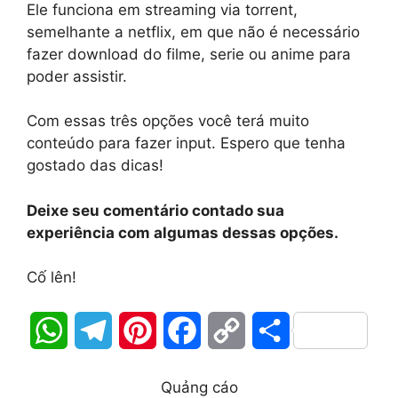
Ele funciona em streaming via torrent,
semelhante a netflix, em que não é necessário
fazer download do filme, serie ou anime para
poder assistir.
Com essas três opções você terá muito
conteúdo para fazer input. Espero que tenha
gostado das dicas!
Deixe seu comentário contado sua
experiência com algumas dessas opções.
Cố lên!
W
T
P
F
C
S
h
e
i
a
o
h
Quảng cáo