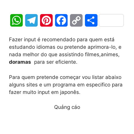
W
T
P
F
C
S
h
e
i
a
o
h
Fazer input é recomendado para quem está
a
l
n
c
p
a
estudando idiomas ou pretende aprimora-lo, e
nada melhor do que assistindo filmes,animes,
t
e
t
e
y
r
doramas
para ser eficiente.
s
g
e
b
L
e
Para quem pretende começar vou listar abaixo
A
r
r
o
i
alguns sites e um programa em especifico para
fazer muito input em japonês.
p
a
e
o
n
Quảng cáo
p
m
s
k
k
t