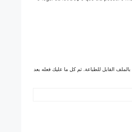
بالملف القابل للطباعة. ثم كل ما عليك فعله بعد