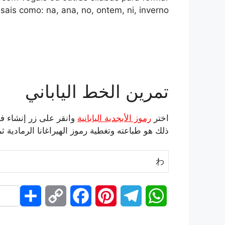
sais como: na, ana, no, ontem, ni, inverno…
تمرين الخط الياباني
اختر
رموز الأبجدية اليابانية
وانقر على زر إنشاء 
ذلك هو طباعته وتغطية رموز الهيراغانا الرمادية 
わ
S
C
F
P
T
W
h
o
a
i
e
h