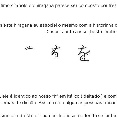
imo símbolo do hiragana parece ser composto por três l
m este hiragana eu associei o mesmo com a historinha
Casco. Junto a isso, basta lembra
, ele é idêntico ao nosso “h” em itálico ( deitado ) e c
emas de dicção. Assim como algumas pessoas trocam o 
mesmo uso do N na língua portuguesa, podendo se juntar