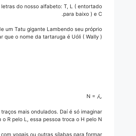
etras do nosso alfabeto: T, L ( entortado
para baixo ) e C.
 de um Tatu gigante Lambendo seu próprio
r que o nome da tartaruga é Uóli ( Wally ).
N = ん
om traços mais ondulados. Daí é só imaginar
R pelo L, essa pessoa troca o H pelo N.
 com vogais ou outras sílabas para formar