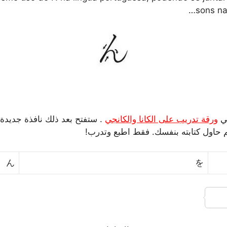
sons na
في
ورقة تدريب على الكانا والكانجي
. ستفتح بعد ذلك نافذة جديدة 
ثم حاول كتابته بنفسك. فقط اطبع وتدرب!
ん
を