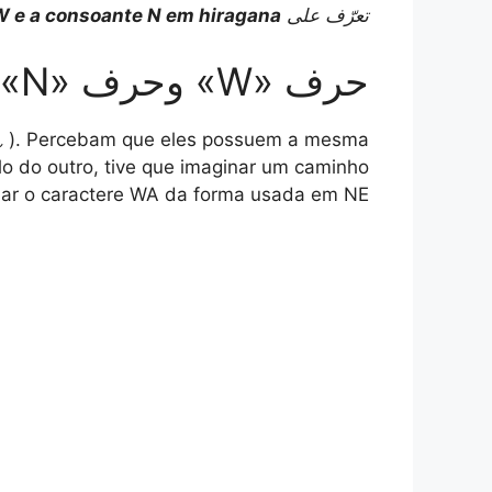
تعرّف على
 W e a consoante N em hiragana
a
p
c
n
l
a
حرف «W» وحرف «N» في الهيراغانا
r
y
e
t
e
t
e
L
b
e
g
s
( れ ). Percebam que eles possuem a mesma
lo do outro, tive que imaginar um caminho
i
o
r
r
A
iar o caractere WA da forma usada em NE.
n
o
e
a
p
k
k
s
m
p
t