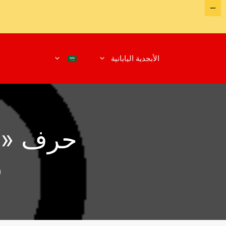
نتقل
لى
الأبجدية اليابانية
لمحتوى
حرف «W» وحرف «N» في الهيراغانا