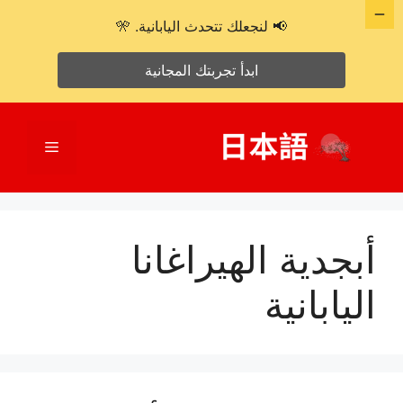
📢 لنجعلك تتحدث اليابانية. 🎌
ابدأ تجربتك المجانية
نتقل
لى
القائمة
لمحتوى
أبجدية الهيراغانا
اليابانية