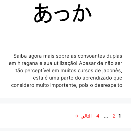
Saiba agora mais sobre as consoantes duplas
em hiragana e sua utilização! Apesar de não ser
tão perceptível em muitos cursos de japonês,
esta é uma parte do aprendizado que
considero muito importante, pois o desrespeito
الصفحة
الصفحة
الصفحة
1
2
...
4
التالي
→