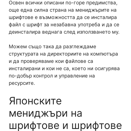
Освен всички описани по-горе предимства,
още една силна страна на мениджърите на
шрифтове е възможността да се инсталира
файл с шрифт за незабавна употреба и да се
деинсталира веднага след използването му.
Можем също така да разглеждаме
структурата на директориите на компютъра
и да проверяваме кои файлове са
инсталирани и кои не са, което ни осигурява
по-добър контрол и управление на
ресурсите.
Японските
мениджъри на
шрифтове и шрифтове