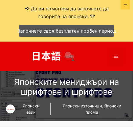
📢 Да ви помогнем да започнете да
говорите на японски. 🎌
Започнете своя безплатен пробен период
Към
съдържанието
Меню
Японските мениджъри на
шрифтове и шрифтове
Японски
Японски източници
,
Японски
език
писма