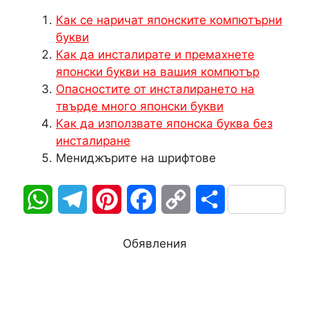
Как се наричат японските компютърни
букви
Как да инсталирате и премахнете
японски букви на вашия компютър
Опасностите от инсталирането на
твърде много японски букви
Как да използвате японска буква без
инсталиране
Мениджърите на шрифтове
W
T
P
F
C
S
h
e
i
a
o
h
Обявления
a
l
n
c
p
a
t
e
t
e
y
r