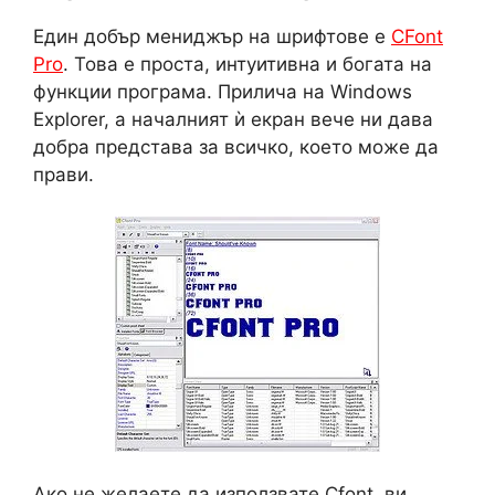
Един добър мениджър на шрифтове е
CFont
Pro
. Това е проста, интуитивна и богата на
функции програма. Прилича на Windows
Explorer, а началният ѝ екран вече ни дава
добра представа за всичко, което може да
прави.
Ако не желаете да използвате Cfont, ви