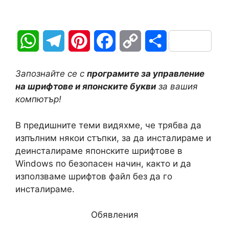
W
T
P
F
C
S
h
e
i
a
o
h
Запознайте се с
програмите за управление
a
l
n
c
p
a
на шрифтове и японските букви
за вашия
компютър!
t
e
t
e
y
r
В предишните теми видяхме, че трябва да
s
g
e
b
L
e
изпълним някои стъпки, за да инсталираме и
A
r
r
o
i
деинсталираме японските шрифтове в
Windows по безопасен начин, както и да
p
a
e
o
n
използваме шрифтов файл без да го
инсталираме.
p
m
s
k
k
t
Обявления