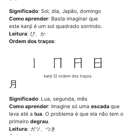
Significado
: Sol, dia, Japão, domingo
Como aprender
: Basta imaginar que
este kanji é um sol quadrado sorrindo.
Leitura
: び、か
Ordem dos traços
:
kanji 日 ordem dos traços
月
Significado
: Lua, segunda, mês
Como aprender
: Imagine só uma
escada
que
leva até a
lua
. O problema é que ela não tem o
primeiro
degrau
.
Leitura
: ガツ、つき