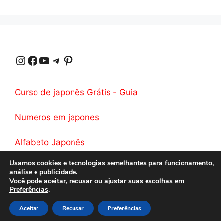
A
r
r
o
i
p
a
e
o
n
p
m
s
k
k
Instagram
Facebook
Youtube
Telegrama
Pinterest
t
Curso de japonês Grátis - Guia
Numeros em japones
Alfabeto Japonês
Usamos cookies e tecnologias semelhantes para funcionamento,
análise e publicidade.
Você pode aceitar, recusar ou ajustar suas escolhas em
Preferências
.
Privacidade
Aceitar
© 2026 Como Aprender Japonês
Recusar
Preferências