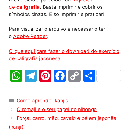
de
caligrafia
. Basta imprimir e cobrir os
símbolos cinzas. É só imprimir e praticar!
Para visualizar o arquivo é necessário ter
o
Adobe Reader
.
Clique aqui para fazer o download do exercício
de caligrafia japonesa.
W
T
P
F
C
S
h
e
i
a
o
h
Categorias
a
l
n
c
p
a
Como aprender kanjis
O romaji e o seu papel no nihongo
t
e
t
e
y
r
Força, carro, mão, cavalo e pé em japonês
s
g
e
b
L
e
(kanji)