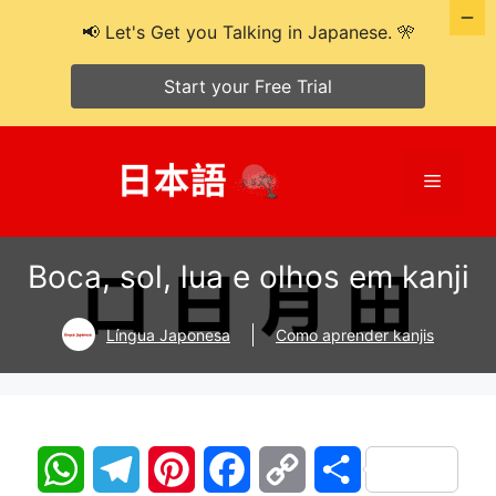
📢 Let's Get you Talking in Japanese. 🎌
Start your Free Trial
Pular
para
Cardáp
o
conteúdo
Boca, sol, lua e olhos em kanji
Língua Japonesa
Como aprender kanjis
W
T
P
F
C
S