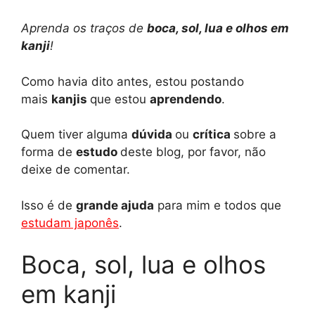
h
e
i
a
o
h
Aprenda os traços de
boca, sol, lua e olhos em
a
l
n
c
p
a
kanji
!
t
e
t
e
y
r
Como havia dito antes, estou postando
mais
kanjis
que estou
aprendendo
.
s
g
e
b
L
e
A
r
r
o
i
Quem tiver alguma
dúvida
ou
crítica
sobre a
forma de
estudo
deste blog, por favor, não
p
a
e
o
n
deixe de comentar.
p
m
s
k
k
Isso é de
grande ajuda
para mim e todos que
t
estudam japonês
.
Boca, sol, lua e olhos
em kanji