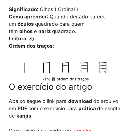
Significado
: Olhos ( Ordinal )
Como aprender
: Quando deitado parece
um
óculos
quadrado para quem
tem
olhos
e
nariz
quadrado.
Leitura
: め
Ordem dos traços
:
kanji 目 ordem dos traços
O exercício do artigo
Abaixo segue o link para
download
do arquivo
em
PDF
com o exercício para
prática
de escrita
de
kanjis
.
O exercício é parecido com
aqueles