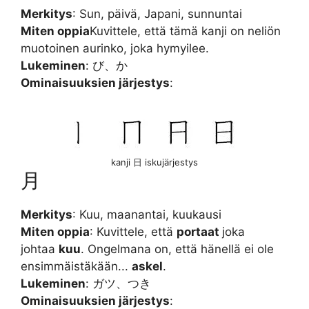
Merkitys
: Sun, päivä, Japani, sunnuntai
Miten oppia
Kuvittele, että tämä kanji on neliön
muotoinen aurinko, joka hymyilee.
Lukeminen
: び、か
Ominaisuuksien järjestys
:
kanji 日 iskujärjestys
月
Merkitys
: Kuu, maanantai, kuukausi
Miten oppia
: Kuvittele, että
portaat
joka
johtaa
kuu
. Ongelmana on, että hänellä ei ole
ensimmäistäkään...
askel
.
Lukeminen
: ガツ、つき
Ominaisuuksien järjestys
: