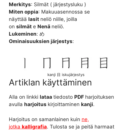
Merkitys
: Silmät ( järjestysluku )
Miten oppia
: Makuuasennossa se
näyttää
lasit
neliö niille, joilla
on
silmät
e
Nenä
neliö.
Lukeminen
: め
Ominaisuuksien järjestys
:
kanji 目 iskujärjestys
Artiklan käyttäminen
Alla on linkki
lataa
tiedosto
PDF
harjoituksen
avulla
harjoitus
kirjoittaminen
kanji
.
Harjoitus on samanlainen kuin
ne,
jotka
kalligrafia
. Tulosta se ja peitä harmaat