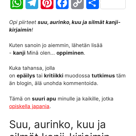
W
T
P
F
C
S
h
e
i
a
o
h
Opi piirteet
suu, aurinko, kuu ja silmät kanji-
a
l
n
c
p
a
kirjaimin
!
t
e
t
e
y
r
Kuten sanoin jo aiemmin, lähetän lisää
-
kanji
Minä olen...
oppiminen
.
s
g
e
b
L
e
A
r
r
o
i
Kuka tahansa, jolla
on
epäilys
tai
kritiikki
muodossa
tutkimus
täm
p
a
e
o
n
än blogin, älä unohda kommentoida.
p
m
s
k
k
Tämä on
suuri apu
minulle ja kaikille, jotka
t
opiskella japania
.
Suu, aurinko, kuu ja