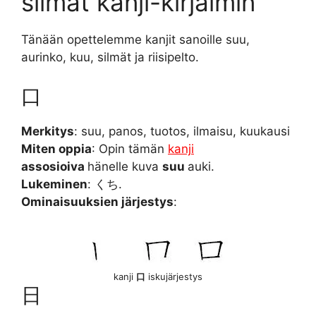
silmät kanji-kirjaimin
Tänään opettelemme kanjit sanoille suu,
aurinko, kuu, silmät ja riisipelto.
口
Merkitys
: suu, panos, tuotos, ilmaisu, kuukausi
Miten oppia
: Opin tämän
kanji
assosioiva
hänelle kuva
suu
auki.
Lukeminen
: くち.
Ominaisuuksien järjestys
:
kanji
口
iskujärjestys
日