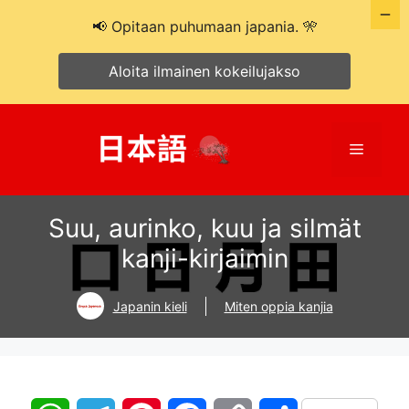
📢 Opitaan puhumaan japania. 🎌
Aloita ilmainen kokeilujakso
Siirry
sisältöön
Valikko
Suu, aurinko, kuu ja silmät
kanji-kirjaimin
Japanin kieli
Miten oppia kanjia