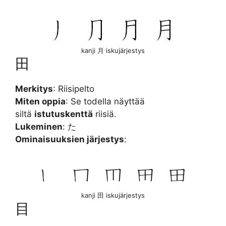
kanji 月 iskujärjestys
田
Merkitys
: Riisipelto
Miten oppia
: Se todella näyttää
siltä
istutuskenttä
riisiä.
Lukeminen
: た
Ominaisuuksien järjestys
:
kanji 田 iskujärjestys
目