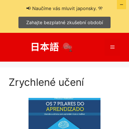
📢 Naučíme vás mluvit japonsky. 🎌
Zahajte bezplatné zkušební období
Přeskočit
na
Menu
obsah
Zrychlené učení