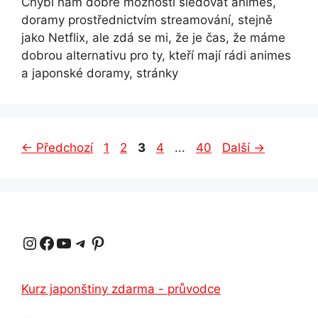
Chybí nám dobré možnosti sledovat animes,
doramy prostřednictvím streamování, stejně
jako Netflix, ale zdá se mi, že je čas, že máme
dobrou alternativu pro ty, kteří mají rádi animes
a japonské doramy, stránky
Stránka
Stránka
Stránka
Stránka
Stránka
←
Předchozí
1
2
3
4
...
40
Další
→
Instagram
Facebook
YouTube
Telegram
Pinterest
Kurz japonštiny zdarma - průvodce