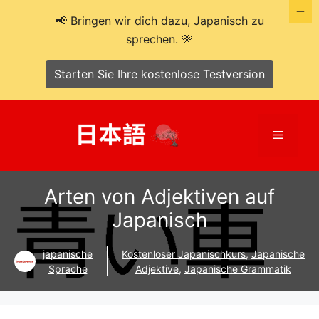
📢 Bringen wir dich dazu, Japanisch zu
sprechen. 🎌
Starten Sie Ihre kostenlose Testversion
Zum
Inhalt
Menü
springen
Arten von Adjektiven auf
Japanisch
japanische
Kostenloser Japanischkurs
,
Japanische
Sprache
Adjektive
,
Japanische Grammatik