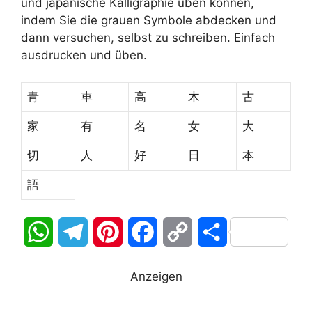
und japanische Kalligraphie üben können,
indem Sie die grauen Symbole abdecken und
dann versuchen, selbst zu schreiben. Einfach
ausdrucken und üben.
青
車
高
木
古
家
有
名
女
大
切
人
好
日
本
語
W
T
P
F
C
T
h
e
i
a
o
e
Anzeigen
a
l
n
c
p
i