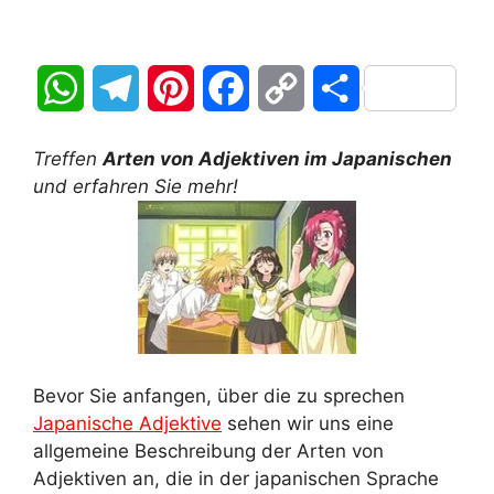
W
T
P
F
C
T
h
e
i
a
o
e
Treffen
Arten von Adjektiven im Japanischen
a
l
n
c
p
i
und erfahren Sie mehr!
t
e
t
e
y
l
s
g
e
b
L
e
A
r
r
o
i
n
p
a
e
o
n
Bevor Sie anfangen, über die zu sprechen
p
m
s
k
k
Japanische Adjektive
sehen wir uns eine
allgemeine Beschreibung der Arten von
t
Adjektiven an, die in der japanischen Sprache