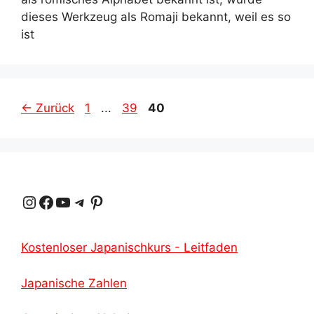
dieses Werkzeug als Romaji bekannt, weil es so
ist
Seite
Seite
Seite
←
Zurück
1
...
39
40
Instagram
Facebook
YouTube
Telegramm
Pinterest
Kostenloser Japanischkurs - Leitfaden
Japanische Zahlen