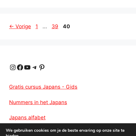
Pagina
Pagina
Pagina
←
Vorige
1
...
39
40
Instagram
Facebook
YouTube
Telegram
Pinterest
Gratis cursus Japans - Gids
Nummers in het Japans
Japans alfabet
We gebruiken cookies om je de beste ervaring op onze site te
bieden.