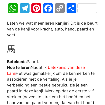
W
T
P
F
C
D
h
e
i
a
o
e
Laten we wat meer leren
kanjis
? Dit is de beurt
a
l
n
c
p
l
van de kanji voor kracht, auto, hand, paard en
voet.
t
e
t
e
y
e
馬
s
g
e
b
L
n
A
r
r
o
i
Betekenis
Paard.
p
a
e
o
n
Hoe te leren
Nadat ik
betekenis van deze
kanji
Het was gemakkelijk om de kenmerken te
p
m
s
k
k
associëren met de vertaling. Als je je
verbeelding een beetje gebruikt, zie je een
t
paard in deze kanji. Merk op dat de eerste vijf
streken (bovenste streken) het hoofd en het
haar van het paard vormen, dat van het hoofd