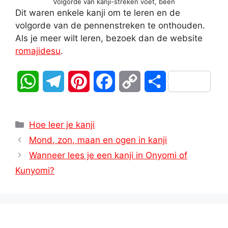
Volgorde van kanji-streken voet, been
Dit waren enkele kanji om te leren en de
volgorde van de pennenstreken te onthouden.
Als je meer wilt leren, bezoek dan de website
romajidesu
.
W
T
P
F
C
D
h
e
i
a
o
e
Categorieën
a
l
n
c
p
l
Hoe leer je kanji
Mond, zon, maan en ogen in kanji
t
e
t
e
y
e
Wanneer lees je een kanji in Onyomi of
s
g
e
b
L
n
Kunyomi?
A
r
r
o
i
p
a
e
o
n