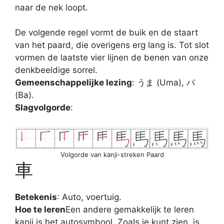
naar de nek loopt.
De volgende regel vormt de buik en de staart
van het paard, die overigens erg lang is. Tot slot
vormen de laatste vier lijnen de benen van onze
denkbeeldige sorrel.
Gemeenschappelijke lezing
: うま (Uma), バ
(Ba).
Slagvolgorde
:
Volgorde van kanji-streken Paard
車
Betekenis
: Auto, voertuig.
Hoe te leren
Een andere gemakkelijk te leren
kanji is het autosymbool. Zoals je kunt zien, is