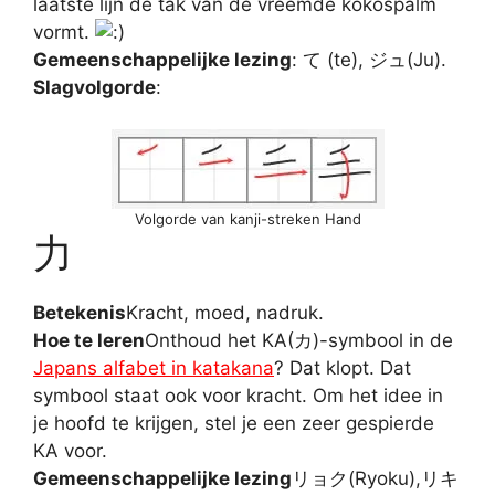
laatste lijn de tak van de vreemde kokospalm
vormt.
Gemeenschappelijke lezing
: て (te), ジュ(Ju).
Slagvolgorde
:
Volgorde van kanji-streken Hand
力
Betekenis
Kracht, moed, nadruk.
Hoe te leren
Onthoud het KA(カ)-symbool in de
Japans alfabet in katakana
? Dat klopt. Dat
symbool staat ook voor kracht. Om het idee in
je hoofd te krijgen, stel je een zeer gespierde
KA voor.
Gemeenschappelijke lezing
リョク(Ryoku),リキ