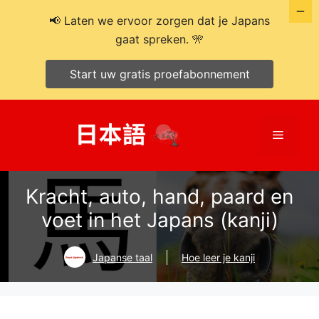
📢 Laten we ervoor zorgen dat je Japans
gaat spreken. 🎌
Start uw gratis proefabonnement
Ga
naar
Menu
de
inhoud
Kracht, auto, hand, paard en
voet in het Japans (kanji)
Japanse taal
Hoe leer je kanji