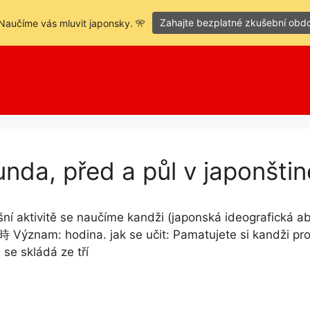
Zahajte bezplatné zkušební obd
Naučíme vás mluvit japonsky. 🎌
nda, před a půl v japonštin
ní aktivitě se naučíme kandži (japonská ideografická a
 時 Význam: hodina. jak se učit: Pamatujete si kandži pr
 se skládá ze tří