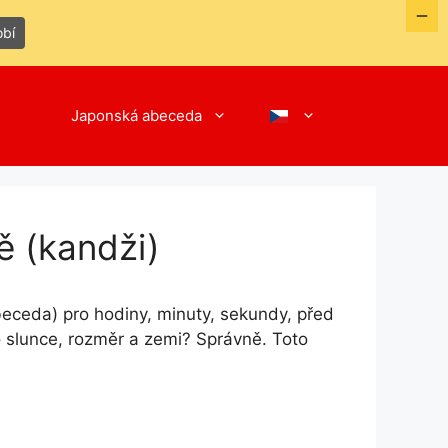
obí
Japonská abeceda
ě (kandži)
beceda) pro hodiny, minuty, sekundy, před
o slunce, rozměr a zemi? Správně. Toto