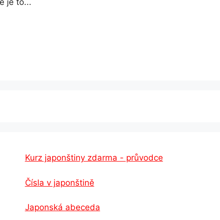
 je to...
Kurz japonštiny zdarma - průvodce
Čísla v japonštině
Japonská abeceda