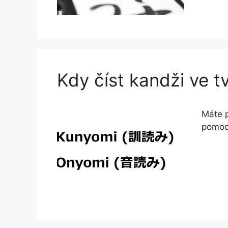
Kdy číst kandži ve 
Máte p
pomoci