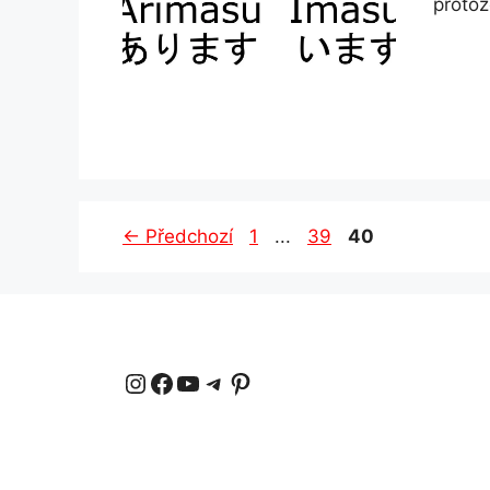
protože
Stránka
Stránka
Stránka
←
Předchozí
1
...
39
40
Instagram
Facebook
YouTube
Telegram
Pinterest