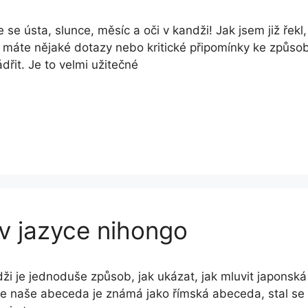
 se ústa, slunce, měsíc a oči v kandži! Jak jsem již řekl,
máte nějaké dotazy nebo kritické připomínky ke způso
ádřit. Je to velmi užitečné
 v jazyce nihongo
i je jednoduše způsob, jak ukázat, jak mluvit japonsk
e naše abeceda je známá jako římská abeceda, stal se 