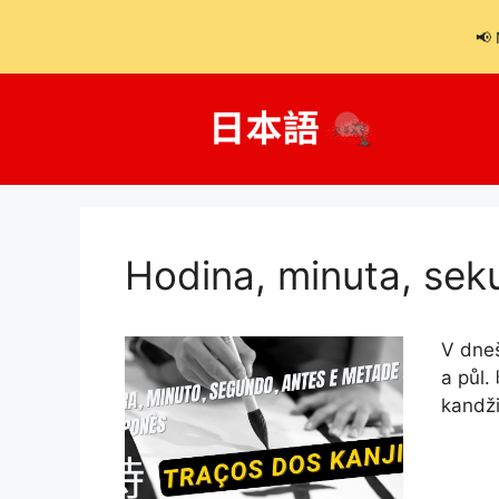
📢 
Přeskočit
na
obsah
Hodina, minuta, seku
V dneš
a půl.
kandži