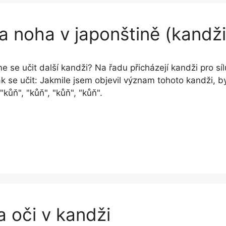
 a noha v japonštině (kandži
 se učit další kandži? Na řadu přicházejí kandži pro sí
ak se učit: Jakmile jsem objevil význam tohoto kandži, by
 "kůň", "kůň", "kůň", "kůň".
a oči v kandži