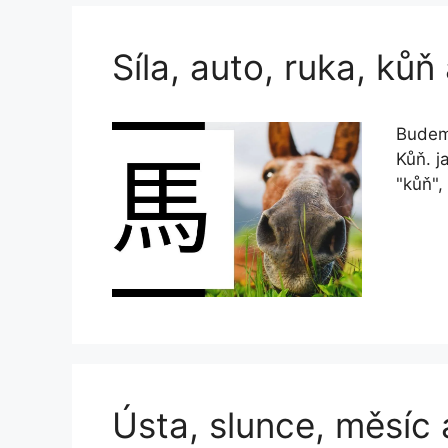
Síla, auto, ruka, kůň
Budeme
Kůň. j
"kůň",
Ústa, slunce, měsíc 