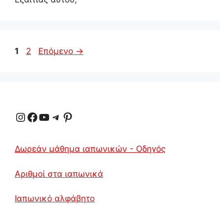
Σελίδα
Σελίδα
1
2
Επόμενο
→
Instagram
Facebook
YouTube
Τηλεγράφημα
Pinterest
Δωρεάν μάθημα ιαπωνικών - Οδηγός
Αριθμοί στα ιαπωνικά
Ιαπωνικό αλφάβητο