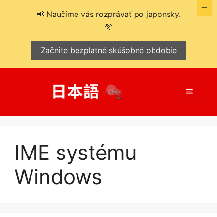
📢 Naučíme vás rozprávať po japonsky.
🎌
Začnite bezplatné skúšobné obdobie
Preskočiť
na
Menu
obsah
IME systému
Windows