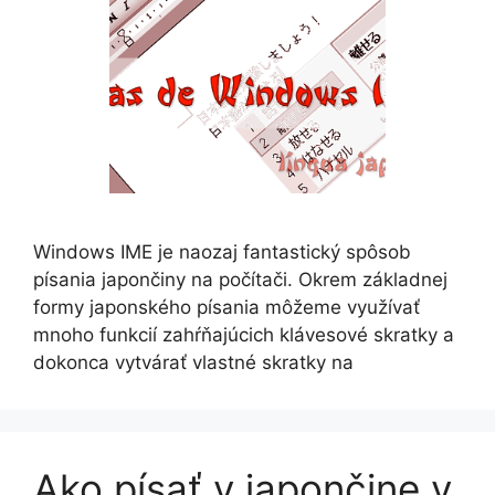
Windows IME je naozaj fantastický spôsob
písania japončiny na počítači. Okrem základnej
formy japonského písania môžeme využívať
mnoho funkcií zahŕňajúcich klávesové skratky a
dokonca vytvárať vlastné skratky na
Ako písať v japončine v