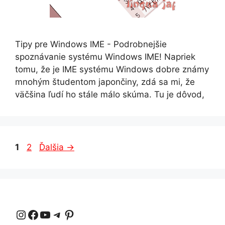
Tipy pre Windows IME - Podrobnejšie
spoznávanie systému Windows IME! Napriek
tomu, že je IME systému Windows dobre známy
mnohým študentom japončiny, zdá sa mi, že
väčšina ľudí ho stále málo skúma. Tu je dôvod,
Strana
Strana
1
2
Ďalšia
→
Instagram
Facebook
YouTube
Telegram
Pinterest