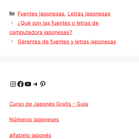
Categorías
Fuentes japonesas
,
Letras japonesas
¿Qué son las fuentes o letras de
computadora japonesas?
Gerentes de fuentes y letras japonesas
Instagram
Facebook
YouTube
Telegrama
Pinterest
Curso de Japonés Gratis - Guía
Números japoneses
alfabeto japonés