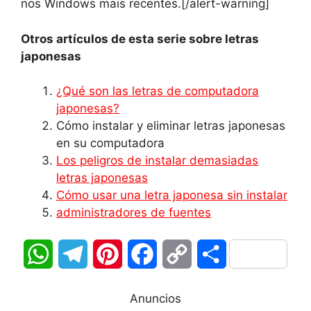
nos Windows mais recentes.[/alert-warning]
Otros artículos de esta serie sobre letras
japonesas
¿Qué son las letras de computadora
japonesas?
Cómo instalar y eliminar letras japonesas
en su computadora
Los peligros de instalar demasiadas
letras japonesas
Cómo usar una letra japonesa sin instalar
administradores de fuentes
W
T
P
F
C
C
h
e
i
a
o
o
Anuncios