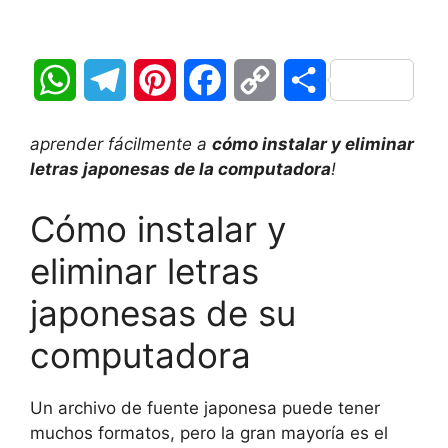
W
T
P
F
C
C
h
e
i
a
o
o
aprender fácilmente a
cómo instalar y eliminar
a
l
n
c
p
m
letras japonesas de la computadora
!
t
e
t
e
y
p
Cómo instalar y
s
g
e
b
L
a
eliminar letras
A
r
r
o
i
r
japonesas de su
p
a
e
o
n
t
computadora
p
m
s
k
k
i
Un archivo de fuente japonesa puede tener
t
r
muchos formatos, pero la gran mayoría es el