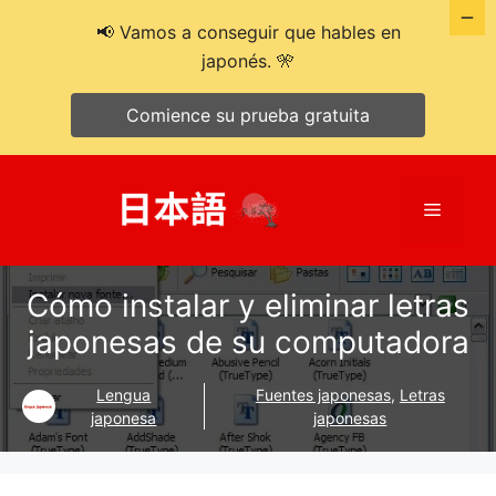
📢 Vamos a conseguir que hables en
japonés. 🎌
Comience su prueba gratuita
Saltar
al
Menú
contenido
Cómo instalar y eliminar letras
japonesas de su computadora
Lengua
Fuentes japonesas
,
Letras
japonesa
japonesas