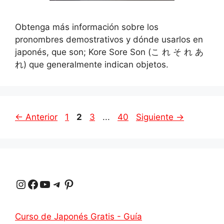
Obtenga más información sobre los
pronombres demostrativos y dónde usarlos en
japonés, que son; Kore Sore Son (こ れ そ れ あ
れ) que generalmente indican objetos.
Página
Página
Página
Página
←
Anterior
1
2
3
...
40
Siguiente
→
Instagram
Facebook
YouTube
Telegrama
Pinterest
Curso de Japonés Gratis - Guía