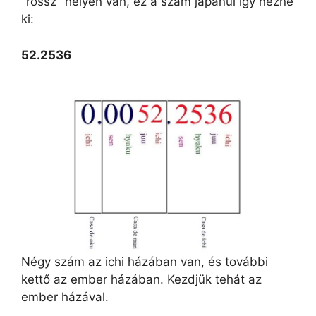
"rossz" helyen van, ez a szám japánul így nézne
ki:
52.2536
Négy szám az ichi házában van, és további
kettő az ember házában. Kezdjük tehát az
ember házával.