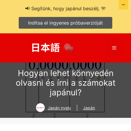
📢 Segítünk, hogy japánul beszélj. 🎌
Indítsa el ingyenes próbaverzióját
Kilépés
a
Menü
tartalomba
Hogyan lehet könnyedén
olvasni és írni a számokat
japánul?
Japán nyelv
Japán