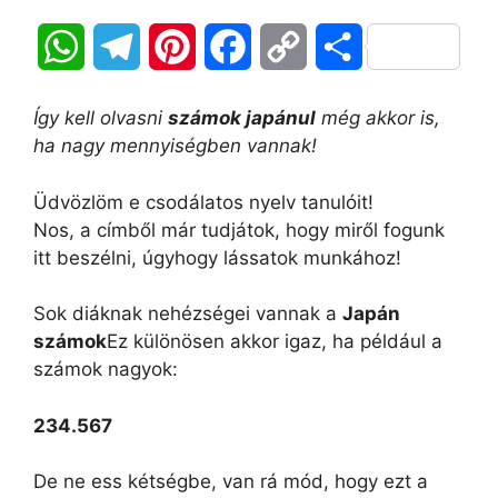
W
T
P
F
C
O
h
e
i
a
o
s
Így kell olvasni
számok japánul
még akkor is,
a
l
n
c
p
s
ha nagy mennyiségben vannak!
t
e
t
e
y
z
Üdvözlöm e csodálatos nyelv tanulóit!
Nos, a címből már tudjátok, hogy miről fogunk
s
g
e
b
L
a
itt beszélni, úgyhogy lássatok munkához!
A
r
r
o
i
m
Sok diáknak nehézségei vannak a
Japán
p
a
e
o
n
e
számok
Ez különösen akkor igaz, ha például a
számok nagyok:
p
m
s
k
k
g
t
234.567
De ne ess kétségbe, van rá mód, hogy ezt a