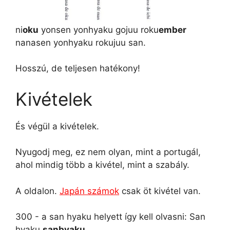
ni
oku
yonsen yonhyaku gojuu roku
ember
nanasen yonhyaku rokujuu san.
Hosszú, de teljesen hatékony!
Kivételek
És végül a kivételek.
Nyugodj meg, ez nem olyan, mint a portugál,
ahol mindig több a kivétel, mint a szabály.
A oldalon.
Japán számok
csak öt kivétel van.
300 - a san hyaku helyett így kell olvasni: San
hyaku
sanbyaku