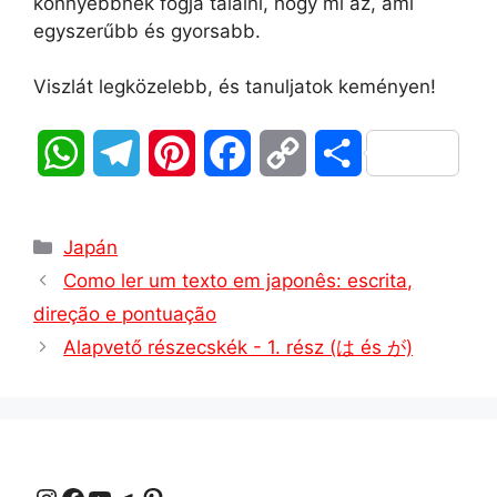
könnyebbnek fogja találni, hogy mi az, ami
egyszerűbb és gyorsabb.
Viszlát legközelebb, és tanuljatok keményen!
W
T
P
F
C
O
h
e
i
a
o
s
Kategóriák
a
l
n
c
p
s
Japán
Como ler um texto em japonês: escrita,
t
e
t
e
y
z
direção e pontuação
s
g
e
b
L
a
Alapvető részecskék - 1. rész (は és が)
A
r
r
o
i
m
p
a
e
o
n
e
p
m
s
k
k
g
Instagram
Facebook
YouTube
Távirat
Pinterest