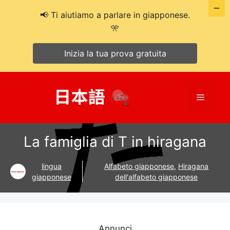
📢 Ti aiutiamo a parlare in giapponese.
🎌
Inizia la tua prova gratuita
Salta
al
Menù
contenuto
La famiglia di T in hiragana
lingua
Alfabeto giapponese
,
Hiragana
giapponese
dell'alfabeto giapponese
Annunci