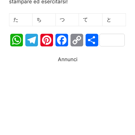
stampare ed esercitarsi!
た
ち
つ
て
と
W
T
P
F
C
C
h
e
i
a
o
o
Annunci
a
l
n
c
p
n
t
e
t
e
y
d
s
g
e
b
L
i
A
r
r
o
i
v
p
a
e
o
n
i
p
m
s
k
k
d