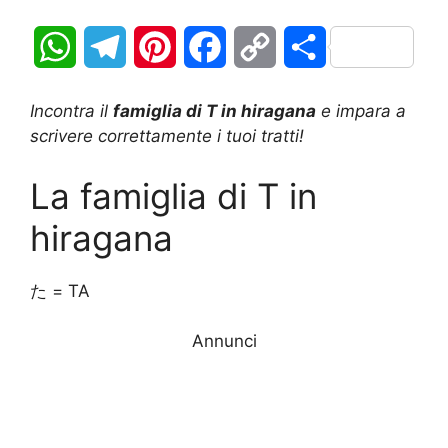
W
T
P
F
C
C
h
e
i
a
o
o
Incontra il
famiglia di T in hiragana
e impara a
a
l
n
c
p
n
scrivere correttamente i tuoi tratti!
t
e
t
e
y
d
La famiglia di T in
s
g
e
b
L
i
hiragana
A
r
r
o
i
v
た = TA
p
a
e
o
n
i
p
m
s
Annunci
k
k
d
t
i