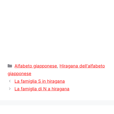
t
i
Categorie
Alfabeto giapponese
,
Hiragana dell'alfabeto
giapponese
La famiglia S in hiragana
La famiglia di N a hiragana