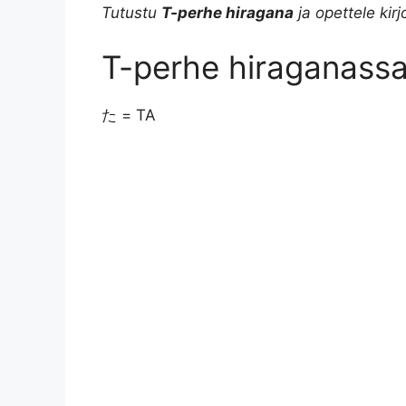
Tutustu
T-perhe hiragana
ja opettele kirj
a
l
n
c
p
a
T-perhe hiraganass
t
e
t
e
y
r
s
g
e
b
L
e
た = TA
A
r
r
o
i
p
a
e
o
n
p
m
s
k
k
t