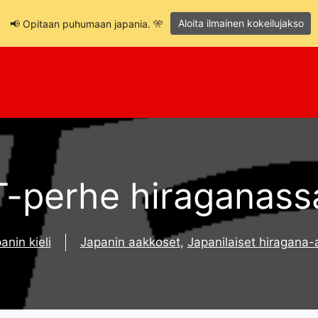
Aloita ilmainen kokeilujakso
📢 Opitaan puhumaan japania. 🎌
T-perhe hiraganass
anin kieli
Japanin aakkoset
,
Japanilaiset hiragana