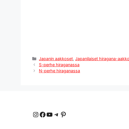
A
r
r
o
i
p
a
e
o
n
p
m
s
k
k
t
Kategoriat
Japanin aakkoset
,
Japanilaiset hiragana-aakk
S-perhe hiraganassa
N-perhe hiraganassa
Instagram
Facebook
YouTube
Telegrammi
Pinterest