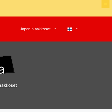
Japanin aakkoset
a
-aakkoset