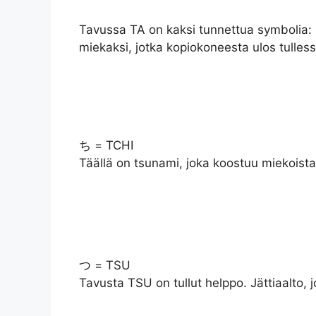
Tavussa TA on kaksi tunnettua symbolia:
miekaksi, jotka kopiokoneesta ulos tulles
ち = TCHI
Täällä on tsunami, joka koostuu miekoista,
つ = TSU
Tavusta TSU on tullut helppo. Jättiaalto, j