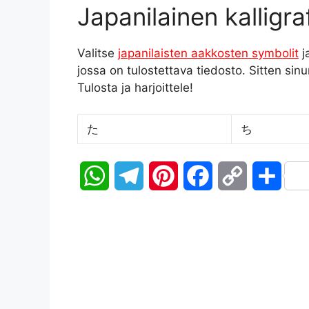
Japanilainen kalligra
Valitse
japanilaisten aakkosten symbolit
j
jossa on tulostettava tiedosto. Sitten sinu
Tulosta ja harjoittele!
た
ち
W
T
P
F
C
S
h
e
i
a
o
h
a
l
n
c
p
a
t
e
t
e
y
r
s
g
e
b
L
e