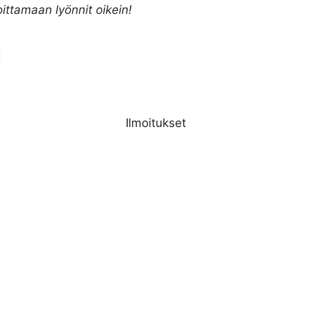
oittamaan lyönnit oikein!
a
Ilmoitukset