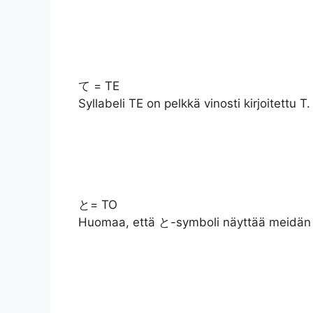
て = TE
Syllabeli TE on pelkkä vinosti kirjoitettu T.
と= TO
Huomaa, että と-symboli näyttää meidän Y:l