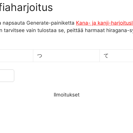
fiaharjoitus
a napsauta Generate-painiketta
Kana- ja kanji-harjoitusl
n tarvitsee vain tulostaa se, peittää harmaat hiragana-symb
つ
て
Ilmoitukset