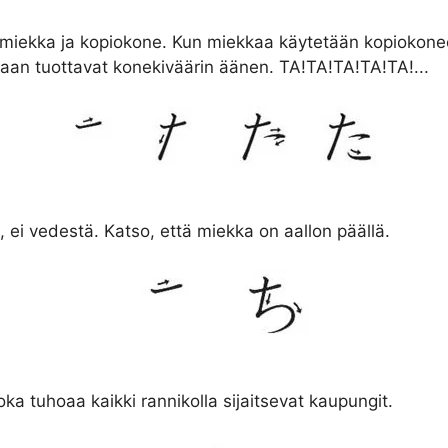
 miekka ja kopiokone. Kun miekkaa käytetään kopiokon
saan tuottavat konekiväärin äänen. TA!TA!TA!TA!TA!...
 ei vedestä. Katso, että miekka on aallon päällä.
oka tuhoaa kaikki rannikolla sijaitsevat kaupungit.