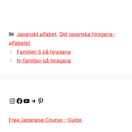
Kategorier
Japanskt alfabet
,
Det japanska hiragana-
alfabetet
Familjen S på hiragana
N-familjen på hiragana
Instagram
Facebook
YouTube
Telegram
Pinterest
Free Japanese Course - Guide