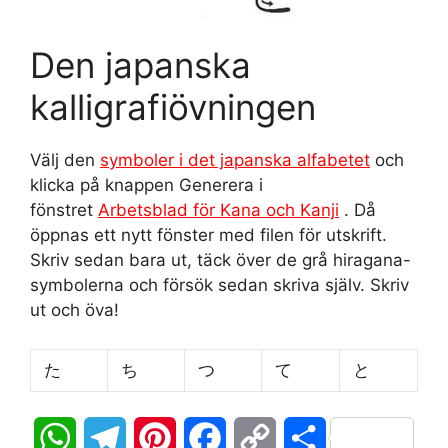
Den japanska
kalligrafiövningen
Välj den
symboler i det japanska alfabetet
och
klicka på knappen Generera i
fönstret
Arbetsblad för Kana och Kanji
. Då
öppnas ett nytt fönster med filen för utskrift.
Skriv sedan bara ut, täck över de grå hiragana-
symbolerna och försök sedan skriva själv. Skriv
ut och öva!
た
ち
つ
て
と
W
T
P
F
C
D