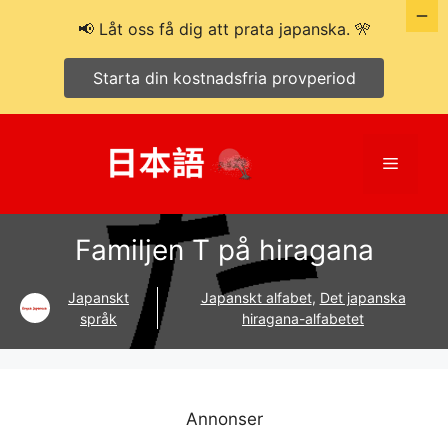
📢 Låt oss få dig att prata japanska. 🎌
Starta din kostnadsfria provperiod
Hoppa
till
Meny
innehåll
Familjen T på hiragana
Japanskt
Japanskt alfabet
,
Det japanska
språk
hiragana-alfabetet
Annonser