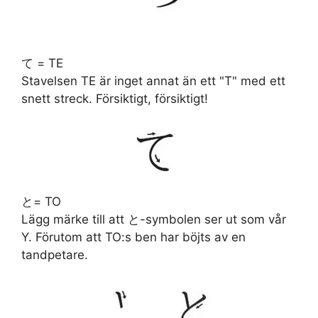
て = TE
Stavelsen TE är inget annat än ett "T" med ett
snett streck. Försiktigt, försiktigt!
と= TO
Lägg märke till att と-symbolen ser ut som vår
Y. Förutom att TO:s ben har böjts av en
tandpetare.