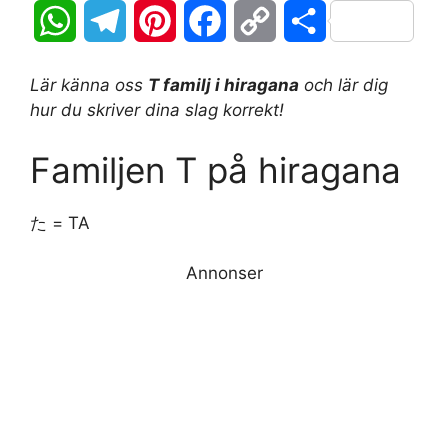
W
T
P
F
C
D
h
e
i
a
o
e
Lär känna oss
T familj i hiragana
och lär dig
a
l
n
c
p
l
hur du skriver dina slag korrekt!
t
e
t
e
y
a
Familjen T på hiragana
s
g
e
b
L
た = TA
A
r
r
o
i
p
a
e
Annonser
o
n
p
m
s
k
k
t