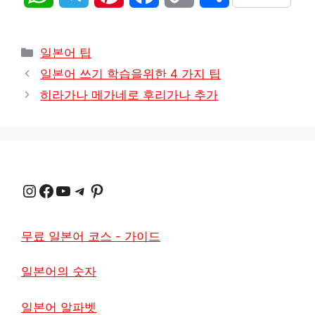
h
e
i
a
o
h
카
a
l
n
c
p
a
일본어 팁
테
일본어 쓰기 학습을위한 4 가지 팁
t
e
t
e
y
r
고
히라가나 메가네로 후리가나 추가
리
s
g
e
b
L
e
A
r
r
o
i
p
a
e
o
n
인스타그램
Facebook
YouTube
텔레그램
Pinterest
p
m
s
k
k
t
무료 일본어 코스 - 가이드
일본어의 숫자
일본어 알파벳