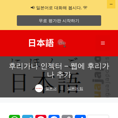
📢 일본어로 대화해 봅시다. 🎌
무료 평가판 시작하기
콘
텐
메
츠
로
뉴
건
후리가나 인젝터 – 웹에 후리가
너
뛰
나 추가
기
일본어
일본어 팁