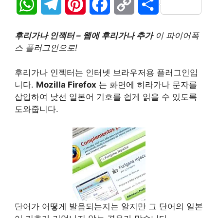
W
T
P
F
C
S
h
e
i
a
o
h
후리가나 인젝터 – 웹에 후리가나 추가
이 파이어폭
a
l
n
c
p
a
스 플러그인으로!
t
e
t
e
y
r
후리가나 인젝터는 인터넷 브라우저용 플러그인입
니다.
Mozilla Firefox
는 화면에 히라가나 문자를
s
g
e
b
L
e
삽입하여 낯선 일본어 기호를 쉽게 읽을 수 있도록
A
r
r
o
i
도와줍니다.
p
a
e
o
n
p
m
s
k
k
t
단어가 어떻게 발음되는지는 알지만 그 단어의 일본