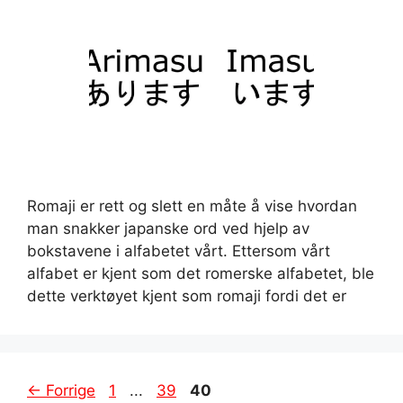
Romaji er rett og slett en måte å vise hvordan
man snakker japanske ord ved hjelp av
bokstavene i alfabetet vårt. Ettersom vårt
alfabet er kjent som det romerske alfabetet, ble
dette verktøyet kjent som romaji fordi det er
Side
Side
Side
←
Forrige
1
...
39
40