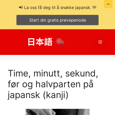
📢 La oss få deg til å snakke japansk. 🎌
Start din gratis prøveperiode
Hopp
til
Meny
innhold
Time, minutt, sekund,
før og halvparten på
japansk (kanji)