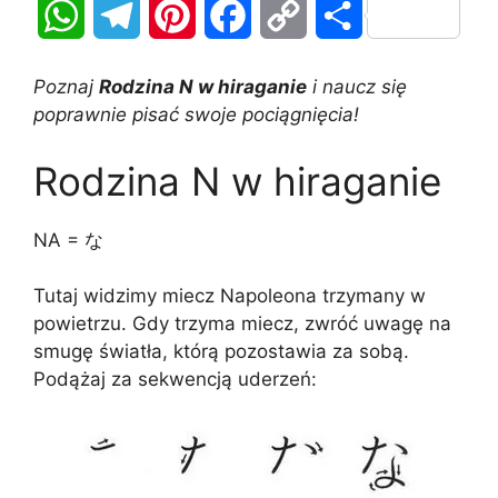
W
T
P
F
C
S
h
e
i
a
o
h
Poznaj
Rodzina N w hiraganie
i naucz się
a
l
n
c
p
a
poprawnie pisać swoje pociągnięcia!
t
e
t
e
y
r
Rodzina N w hiraganie
s
g
e
b
L
e
NA = な
A
r
r
o
i
Tutaj widzimy miecz Napoleona trzymany w
p
a
e
o
n
powietrzu. Gdy trzyma miecz, zwróć uwagę na
p
m
s
k
k
smugę światła, którą pozostawia za sobą.
Podążaj za sekwencją uderzeń:
t