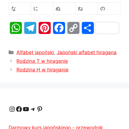
な
に
ぬ
ね
の
W
T
P
F
C
S
h
e
i
a
o
h
Kategorie
a
l
n
c
p
a
Alfabet japoński
,
Japoński alfabet hiragana
Rodzina T w hiraganie
t
e
t
e
y
r
Rodzina H w hiraganie
s
g
e
b
L
e
A
r
r
o
i
p
a
e
o
n
Instagram
Facebook
YouTube
Telegram
Pinterest
p
m
s
k
k
t
Darmowy kurs japońskiego - przewodnik