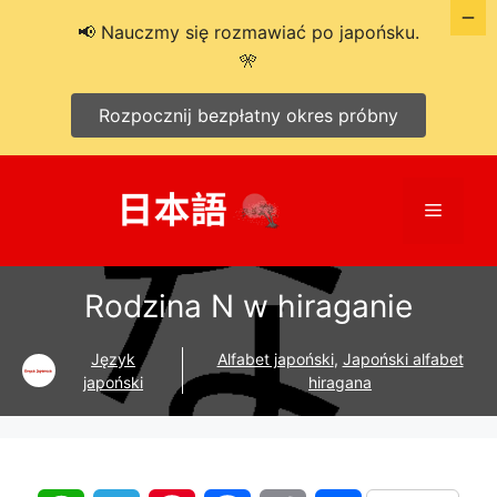
📢 Nauczmy się rozmawiać po japońsku.
🎌
Rozpocznij bezpłatny okres próbny
Przejdź
do
Menu
treści
Rodzina N w hiraganie
Język
Alfabet japoński
,
Japoński alfabet
japoński
hiragana