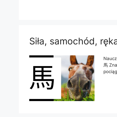
Siła, samochód, ręka
Nauczy
馬 Znac
pociąg