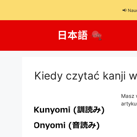
📢 Nau
Przejdź
do
treści
Kiedy czytać kanji 
Masz w
artyku