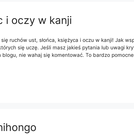
 i oczy w kanji
się ruchów ust, słońca, księżyca i oczu w kanji! Jak ws
 których się uczę. Jeśli masz jakieś pytania lub uwagi k
m blogu, nie wahaj się komentować. To bardzo pomocne
 nihongo