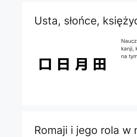
Usta, słońce, księżyc
Naucz 
kanji,
na ty
Romaji i jego rola w