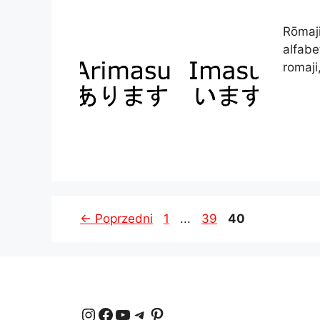
Rōmaji
alfabe
romaji
Strona
Strona
Strona
←
Poprzedni
1
...
39
40
Instagram
Facebook
YouTube
Telegram
Pinterest