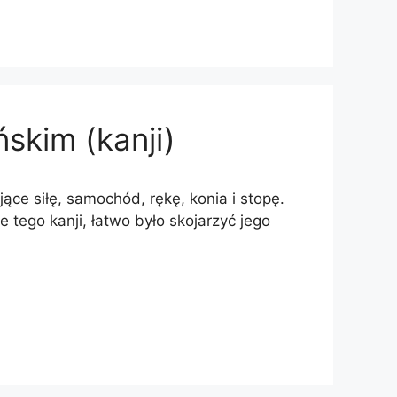
ńskim (kanji)
jące siłę, samochód, rękę, konia i stopę.
 tego kanji, łatwo było skojarzyć jego