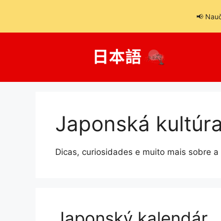
📢 Nauč
Preskočiť
na
obsah
Japonská kultúr
Dicas, curiosidades e muito mais sobre a
Japonský kalendár