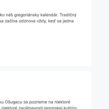
ko náš gregoriánsky kalendár. Tradičný
 sa začína odznova vždy, keď sa jedna
ku Ošugacu sa pozrieme na niektoré
 niektoré zaujímavosti japonskej kultúry.