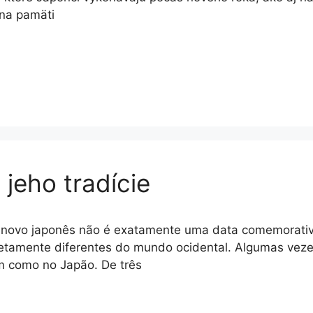
na pamäti
jeho tradície
 novo japonês não é exatamente uma data comemorativa
tamente diferentes do mundo ocidental. Algumas vezes,
m como no Japão. De três