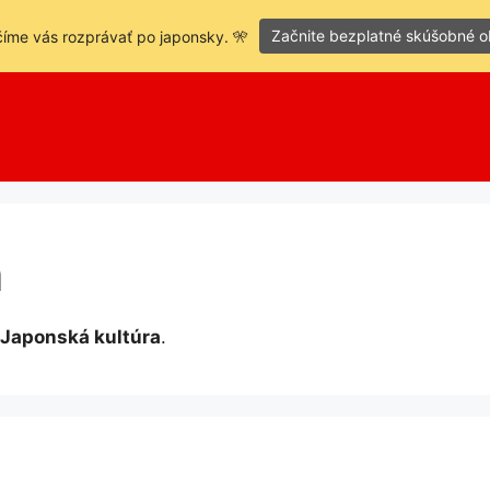
Začnite bezplatné skúšobné 
íme vás rozprávať po japonsky. 🎌
a
Japonská kultúra
.