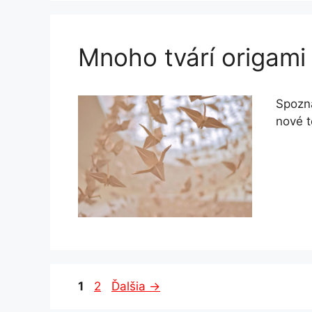
Mnoho tvárí origami
Spozna
nové t
Strana
Strana
1
2
Ďalšia
→