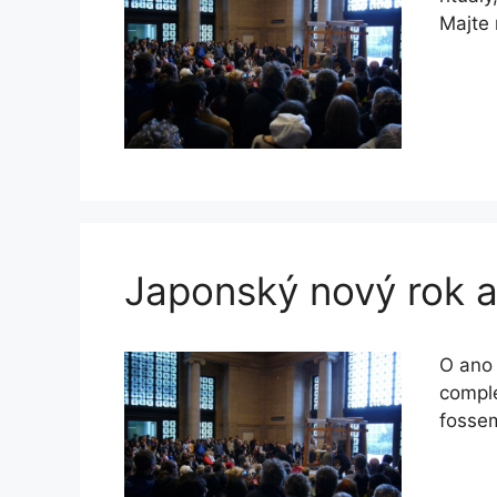
Majte 
Japonský nový rok a 
O ano
comple
fosse