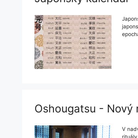
Japons
japons
epocha
Oshougatsu - Nový r
V nad
rituál