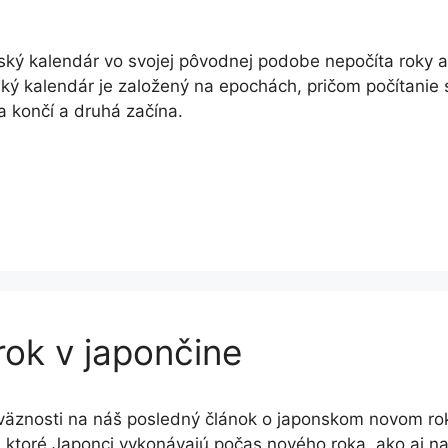
ký kalendár vo svojej pôvodnej podobe nepočíta roky a
ký kalendár je založený na epochách, pričom počítanie
 končí a druhá začína.
ok v japončine
väznosti na náš posledný článok o japonskom novom ro
y, ktoré Japonci vykonávajú počas nového roka, ako aj na