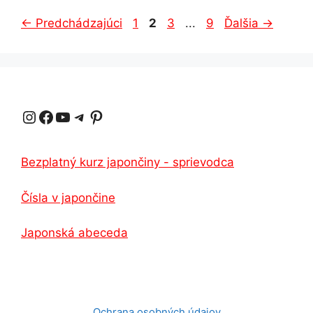
Strana
Strana
Strana
Strana
←
Predchádzajúci
1
2
3
...
9
Ďalšia
→
Instagram
Facebook
YouTube
Telegram
Pinterest
Bezplatný kurz japončiny - sprievodca
Čísla v japončine
Japonská abeceda
Ochrana osobných údajov