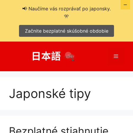
📢 Naučíme vás rozprávať po japonsky.
🎌
Začnite bezplatné skúšobné obdobie
Preskočiť
na
Menu
obsah
Japonské tipy
Bezplatné stiahnutie