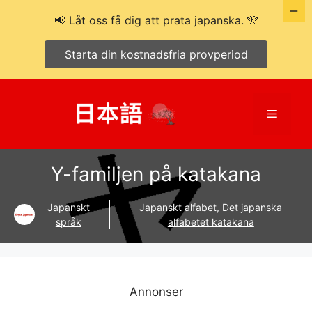
📢 Låt oss få dig att prata japanska. 🎌
Starta din kostnadsfria provperiod
Hoppa
till
Meny
innehåll
Y-familjen på katakana
Japanskt
Japanskt alfabet
,
Det japanska
språk
alfabetet katakana
Annonser