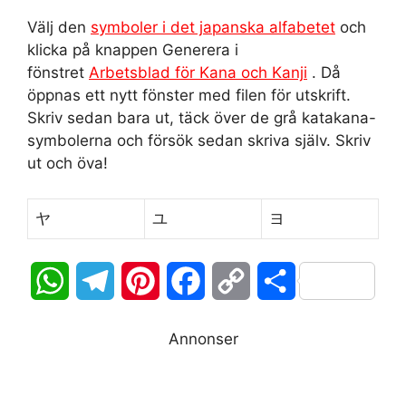
Välj den
symboler i det japanska alfabetet
och
klicka på knappen Generera i
fönstret
Arbetsblad för Kana och Kanji
. Då
öppnas ett nytt fönster med filen för utskrift.
Skriv sedan bara ut, täck över de grå katakana-
symbolerna och försök sedan skriva själv. Skriv
ut och öva!
ヤ
ユ
ヨ
W
T
P
F
C
D
h
e
i
a
o
e
Annonser
a
l
n
c
p
l
t
e
t
e
y
a