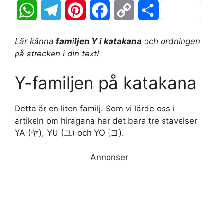
W
T
P
F
C
D
h
e
i
a
o
e
Lär känna
familjen Y i katakana
och ordningen
a
l
n
c
p
l
på strecken i din text!
t
e
t
e
y
a
Y-familjen på katakana
s
g
e
b
L
Detta är en liten familj. Som vi lärde oss i
A
r
r
o
i
artikeln om hiragana har det bara tre stavelser
YA (ヤ), YU (ユ) och YO (ヨ).
p
a
e
o
n
p
m
s
k
k
Annonser
t