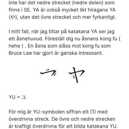
inte har det nedre strecket (nedre delen) som
finns i SE. YA är också mycket likt hiragana YA
(や), utan det övre strecket och mer fyrkantigt.
I mitt fall, när jag tittar på katakana YA ser jag
ett åsnehuvud. Föreställ dig nu åsnans kong fu (
hehe ) . En åsna som slåss mot kong fu som
Bruce Lee har gjort är ganska intressant.
YU = ユ
För mig är YU-symbolen siffran ett (1) med
överdrivna streck. De övre och nedre strecken
är kraftigt överdrivna för att bilda katakana YU.