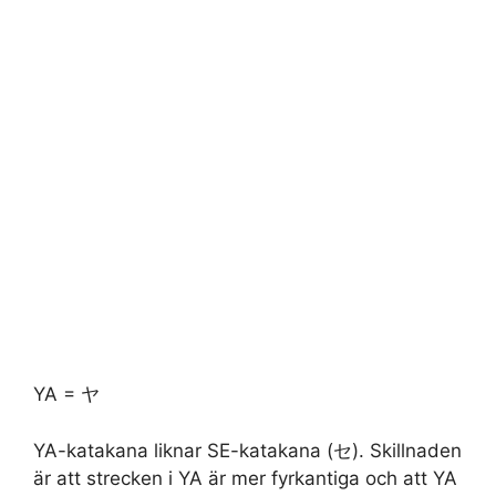
YA = ヤ
YA-katakana liknar SE-katakana (セ). Skillnaden
är att strecken i YA är mer fyrkantiga och att YA