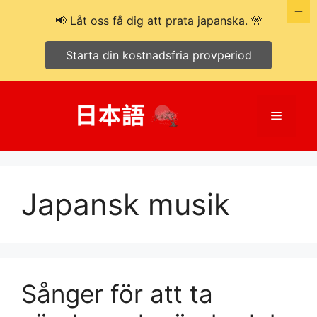
📢 Låt oss få dig att prata japanska. 🎌
Starta din kostnadsfria provperiod
Hoppa
till
Meny
innehåll
Japansk musik
Sånger för att ta