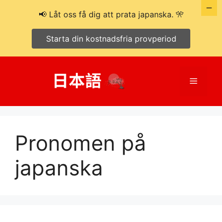
📢 Låt oss få dig att prata japanska. 🎌
Starta din kostnadsfria provperiod
Hoppa
till
Meny
innehåll
Pronomen på
japanska