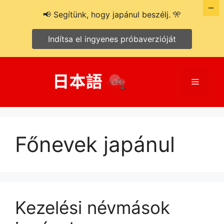
📢 Segítünk, hogy japánul beszélj. 🎌
Indítsa el ingyenes próbaverzióját
Kilépés
a
Menü
tartalomba
Főnevek japánul
Kezelési névmások