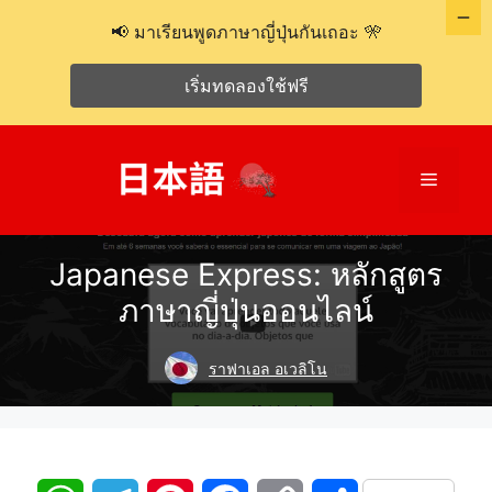
📢 มาเรียนพูดภาษาญี่ปุ่นกันเถอะ 🎌
เริ่มทดลองใช้ฟรี
ข้าม
ไป
เมนู
ที่
เนื้อหา
Japanese Express: หลักสูตร
ภาษาญี่ปุ่นออนไลน์
ราฟาเอล อเวลิโน