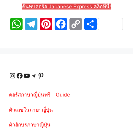
ค้นพบคอร์ส Japanese Express คลิกที่นี่!
W
T
P
F
C
S
h
e
i
a
o
h
a
l
n
c
p
a
t
e
t
e
y
r
Instagram
Facebook
YouTube
Telegram
Pinterest
s
g
e
b
L
e
A
r
r
o
i
คอร์สภาษาญี่ปุ่นฟรี - Guide
p
a
e
o
n
ตัวเลขในภาษาญี่ปุ่น
p
m
s
k
k
t
ตัวอักษรภาษาญี่ปุ่น