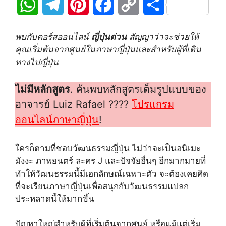
W
T
P
F
C
S
h
e
i
a
o
h
พบกับคอร์สออนไลน์
ญี่ปุ่นด่วน
สัญญาว่าจะช่วยให้
a
l
n
c
p
a
คุณเริ่มต้นจากศูนย์ในภาษาญี่ปุ่นและสำหรับผู้ที่เดิน
ทางไปญี่ปุ่น
t
e
t
e
y
r
ไม่มีหลักสูตร
. ค้นพบหลักสูตรเต็มรูปแบบของ
s
g
e
b
L
e
อาจารย์ Luiz Rafael ????
โปรแกรม
A
r
r
o
i
ออนไลน์ภาษาญี่ปุ่น
!
p
a
e
o
n
ใครก็ตามที่ชอบวัฒนธรรมญี่ปุ่น ไม่ว่าจะเป็นอนิเมะ
p
m
s
k
k
มังงะ ภาพยนตร์ ละคร J และปัจจัยอื่นๆ อีกมากมายที่
ทำให้วัฒนธรรมนี้มีเอกลักษณ์เฉพาะตัว จะต้องเคยคิด
t
ที่จะเรียนภาษาญี่ปุ่นเพื่อสนุกกับวัฒนธรรมแปลก
ประหลาดนี้ให้มากขึ้น
ปัญหาใหญ่สำหรับผู้ที่เริ่มต้นจากศูนย์ หรือแม้แต่เริ่ม