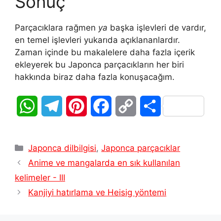
Sonuç
Parçacıklara rağmen
ya
başka işlevleri de vardır,
en temel işlevleri yukarıda açıklananlardır.
Zaman içinde bu makalelere daha fazla içerik
ekleyerek bu Japonca parçacıkların her biri
hakkında biraz daha fazla konuşacağım.
W
T
P
F
C
S
h
e
i
a
o
h
Kategoriler
a
l
n
c
p
a
Japonca dilbilgisi
,
Japonca parçacıklar
Anime ve mangalarda en sık kullanılan
t
e
t
e
y
r
kelimeler - III
s
g
e
b
L
e
Kanjiyi hatırlama ve Heisig yöntemi
A
r
r
o
i