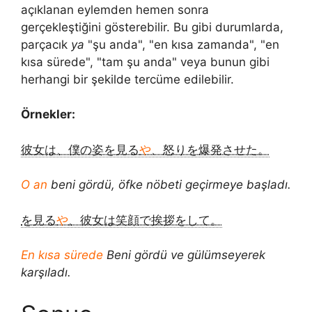
açıklanan eylemden hemen sonra
gerçekleştiğini gösterebilir. Bu gibi durumlarda,
parçacık
ya
"şu anda", "en kısa zamanda", "en
kısa sürede", "tam şu anda" veya bunun gibi
herhangi bir şekilde tercüme edilebilir.
Örnekler:
彼女は、僕の姿を見る
や
、怒りを爆発させた。
O an
beni gördü, öfke nöbeti geçirmeye başladı.
を見る
や
、彼女は笑顔で挨拶をして。
En kısa sürede
Beni gördü ve gülümseyerek
karşıladı.