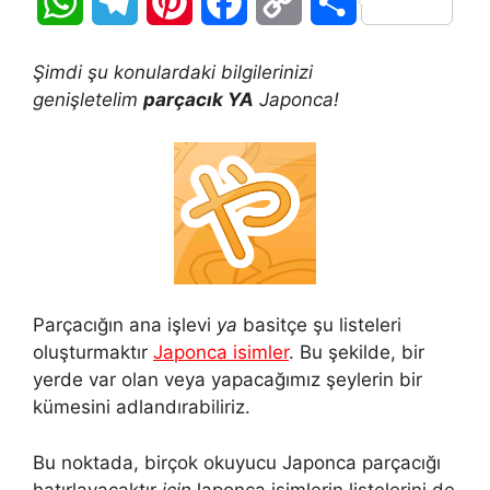
W
T
P
F
C
S
h
e
i
a
o
h
Şimdi şu konulardaki bilgilerinizi
a
l
n
c
p
a
genişletelim
parçacık YA
Japonca!
t
e
t
e
y
r
s
g
e
b
L
e
A
r
r
o
i
p
a
e
o
n
p
m
s
k
k
Parçacığın ana işlevi
ya
basitçe şu listeleri
oluşturmaktır
Japonca isimler
. Bu şekilde, bir
t
yerde var olan veya yapacağımız şeylerin bir
kümesini adlandırabiliriz.
Bu noktada, birçok okuyucu Japonca parçacığı
hatırlayacaktır
için
Japonca isimlerin listelerini de