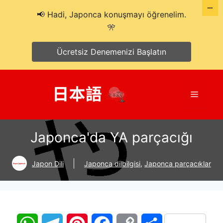
📢 Hadi, Japonca konuşmayı öğrenelim.
🎌
Ücretsiz Denemenizi Başlatın
İçeriğe
atla
Menü
Japonca'da YA parçacığı
Japon Dili
Japonca dilbilgisi
,
Japonca parçacıklar