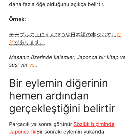
daha fazla öğe olduğunu açıkça belirtir.
Örnek:
テーブルの上にえんぴつや日本語の本やおすし
な
ど
があります。
Masanın üzerinde kalemler, Japonca bir kitap ve
suşi var
vs.
.
Bir eylemin diğerinin
hemen ardından
gerçekleştiğini belirtir
Parçacık
ya
sonra görünür
Sözlük biçiminde
Japonca fiil
Bir sonraki eylemin yukarıda