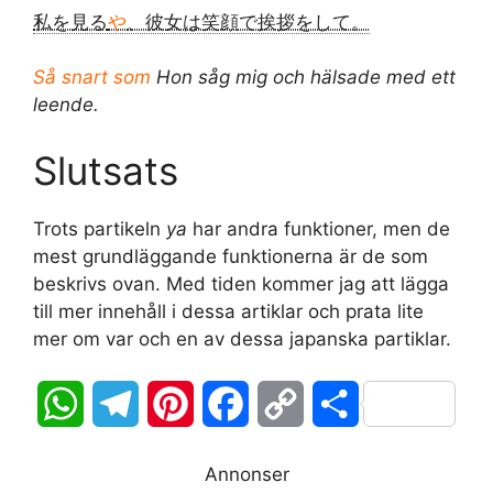
私を見る
や
、彼女は笑顔で挨拶をして。
Så snart som
Hon såg mig och hälsade med ett
leende.
Slutsats
Trots partikeln
ya
har andra funktioner, men de
mest grundläggande funktionerna är de som
beskrivs ovan. Med tiden kommer jag att lägga
till mer innehåll i dessa artiklar och prata lite
mer om var och en av dessa japanska partiklar.
W
T
P
F
C
D
h
e
i
a
o
e
Annonser