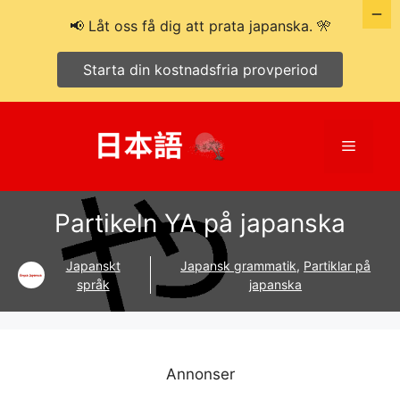
📢 Låt oss få dig att prata japanska. 🎌
Starta din kostnadsfria provperiod
Hoppa
till
Meny
innehåll
Partikeln YA på japanska
Japanskt
Japansk grammatik
,
Partiklar på
språk
japanska
Annonser