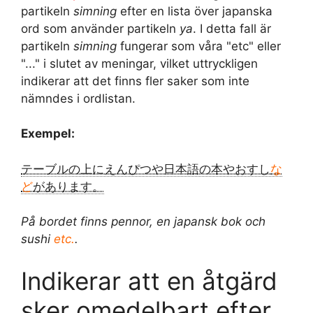
partikeln
simning
efter en lista över japanska
ord som använder partikeln
ya
. I detta fall är
partikeln
simning
fungerar som våra "etc" eller
"..." i slutet av meningar, vilket uttryckligen
indikerar att det finns fler saker som inte
nämndes i ordlistan.
Exempel:
テーブルの上にえんぴつや日本語の本やおすし
な
ど
があります。
På bordet finns pennor, en japansk bok och
sushi
etc.
.
Indikerar att en åtgärd
sker omedelbart efter