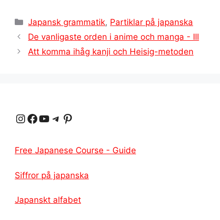
Kategorier
Japansk grammatik
,
Partiklar på japanska
De vanligaste orden i anime och manga - III
Att komma ihåg kanji och Heisig-metoden
Instagram
Facebook
YouTube
Telegram
Pinterest
Free Japanese Course - Guide
Siffror på japanska
Japanskt alfabet