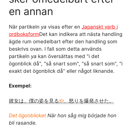
en annan
När partikeln
ya
visas efter en
Japanskt verb i
ordboksform
Det kan indikera att nästa handling
ägde rum omedelbart efter den handling som
beskrivs ovan. I fall som detta används
partikeln
ya
kan översättas med "i det
ögonblick då", "så snart som", "så snart som", "i
exakt det ögonblick då" eller något liknande.
Exempel:
彼女は、僕の姿を見る
や
、怒りを爆発させた。
Det ögonblicket
När hon såg mig började hon
bli rasande.