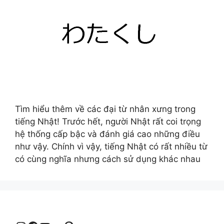
Tìm hiểu thêm về các đại từ nhân xưng trong
tiếng Nhật! Trước hết, người Nhật rất coi trọng
hệ thống cấp bậc và đánh giá cao những điều
như vậy. Chính vì vậy, tiếng Nhật có rất nhiều từ
có cùng nghĩa nhưng cách sử dụng khác nhau