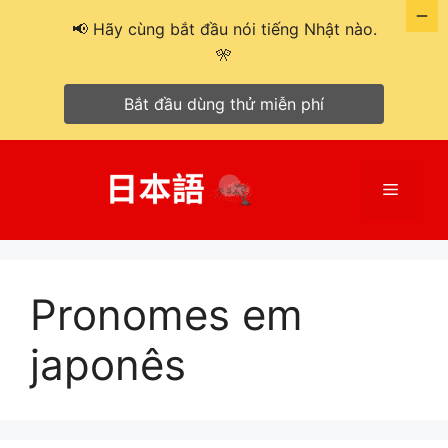
📢 Hãy cùng bắt đầu nói tiếng Nhật nào.
🎌
Bắt đầu dùng thử miễn phí
Chuyển
đến
Menu
nội
dung
Pronomes em
japonês