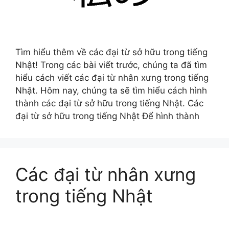
Tìm hiểu thêm về các đại từ sở hữu trong tiếng
Nhật! Trong các bài viết trước, chúng ta đã tìm
hiểu cách viết các đại từ nhân xưng trong tiếng
Nhật. Hôm nay, chúng ta sẽ tìm hiểu cách hình
thành các đại từ sở hữu trong tiếng Nhật. Các
đại từ sở hữu trong tiếng Nhật Để hình thành
Các đại từ nhân xưng
trong tiếng Nhật