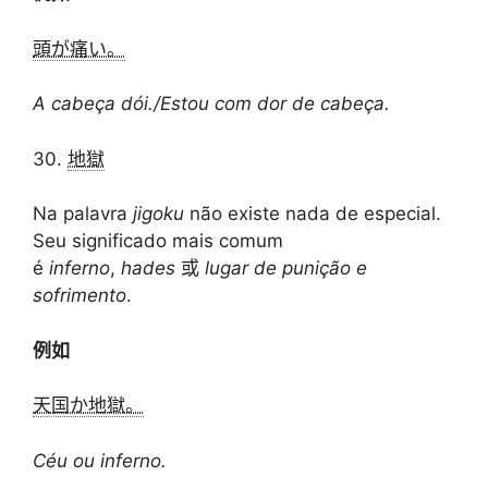
頭が痛い。
A cabeça dói./Estou com dor de cabeça.
30.
地獄
Na palavra
jigoku
não existe nada de especial.
Seu significado mais comum
é
inferno
,
hades
或
lugar de punição e
sofrimento
.
例如
天国か地獄。
Céu ou inferno.