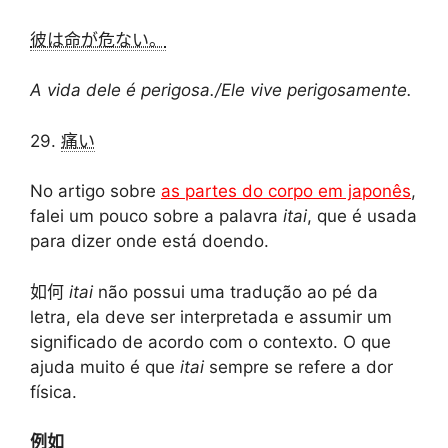
彼は命が危ない。
A vida dele é perigosa./Ele vive perigosamente.
29.
痛い
No artigo sobre
as partes do corpo em japonês
,
falei um pouco sobre a palavra
itai
, que é usada
para dizer onde está doendo.
如何
itai
não possui uma tradução ao pé da
letra, ela deve ser interpretada e assumir um
significado de acordo com o contexto. O que
ajuda muito é que
itai
sempre se refere a dor
física.
例如