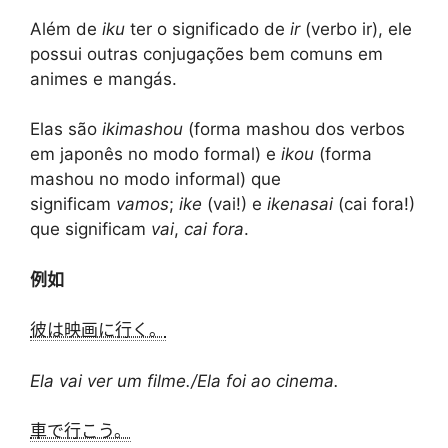
Além de
iku
ter o significado de
ir
(verbo ir), ele
possui outras conjugações bem comuns em
animes e mangás.
Elas são
ikimashou
(forma mashou dos verbos
em japonês no modo formal) e
ikou
(forma
mashou no modo informal) que
significam
vamos
;
ike
(vai!) e
ikenasai
(cai fora!)
que significam
vai
,
cai fora
.
例如
彼は映画に行く。
Ela vai ver um filme./Ela foi ao cinema.
車で行こう。