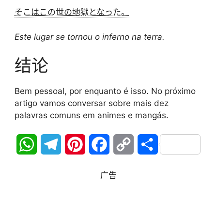
そこはこの世の地獄となった。
Este lugar se tornou o inferno na terra.
结论
Bem pessoal, por enquanto é isso. No próximo
artigo vamos conversar sobre mais dez
palavras comuns em animes e mangás.
W
T
P
F
C
分
h
e
i
a
o
享
广告
a
l
n
c
p
t
e
t
e
y