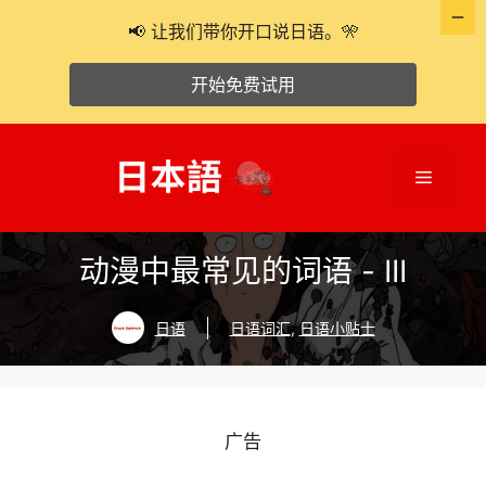
📢 让我们带你开口说日语。🎌
开始免费试用
跳
至
菜
内
容
单
动漫中最常见的词语 - III
日语
日语词汇
,
日语小贴士
广告