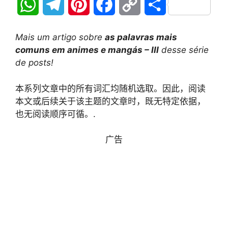
W
T
P
F
C
分
h
e
i
a
o
享
Mais um artigo sobre
as palavras mais
a
l
n
c
p
comuns em animes e mangás – III
desse série
de posts!
t
e
t
e
y
本系列文章中的所有词汇均随机选取。因此，阅读
s
g
e
b
L
本文或后续关于该主题的文章时，既无特定依据，
A
r
r
o
i
也无阅读顺序可循。.
p
a
e
o
n
广告
p
m
s
k
k
t