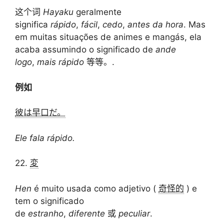
这个词
Hayaku
geralmente
significa
rápido
,
fácil
,
cedo
,
antes da hora
. Mas
em muitas situações de animes e mangás, ela
acaba assumindo o significado de
ande
logo
,
mais rápido
等等。.
例如
彼は早口だ。
Ele fala rápido.
22.
変
Hen
é muito usada como adjetivo (
奇怪的
) e
tem o significado
de
estranho
,
diferente
或
peculiar
.