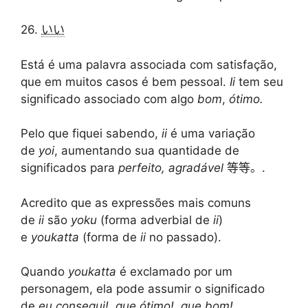
26.
いい
Está é uma palavra associada com satisfação,
que em muitos casos é bem pessoal.
Ii
tem seu
significado associado com algo
bom
,
ótimo.
Pelo que fiquei sabendo,
ii
é uma variação
de
yoi
, aumentando sua quantidade de
significados para
perfeito, agradável
等等。.
Acredito que as expressões mais comuns
de
ii
são
yoku
(forma adverbial de
ii
)
e
youkatta
(forma de
ii
no passado).
Quando
youkatta
é exclamado por um
personagem, ela pode assumir o significado
de
eu consegui!
,
que ótimo!
,
que bom!
……