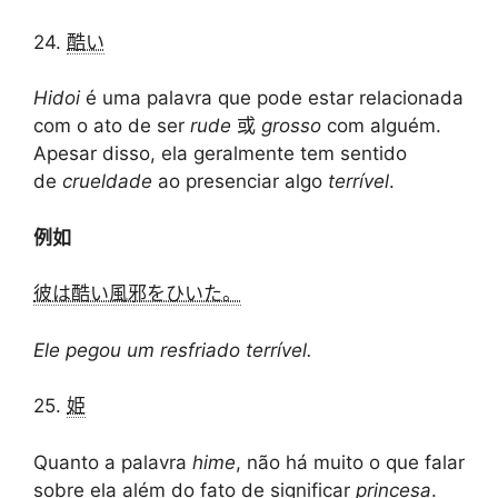
24.
酷い
Hidoi
é uma palavra que pode estar relacionada
com o ato de ser
rude
或
grosso
com alguém.
Apesar disso, ela geralmente tem sentido
de
crueldade
ao presenciar algo
terrível
.
例如
彼は酷い風邪をひいた。
Ele pegou um resfriado terrível.
25.
姫
Quanto a palavra
hime
, não há muito o que falar
sobre ela além do fato de significar
princesa
.