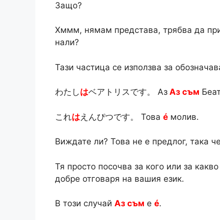
Защо?
Хммм, нямам представа, трябва да при
нали?
Тази частица се използва за обозначав
わたし
は
ベアトリスです。 Аз
Аз съм
Беат
これ
は
えんぴつです。 Това
é
молив.
Виждате ли? Това не е предлог, така ч
Тя просто посочва за кого или за какво
добре отговаря на вашия език.
В този случай
Аз съм
e
é
.