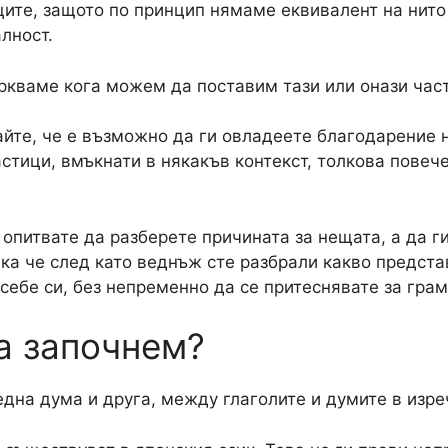
ите, защото по принцип нямаме еквивалент на нито 
лност.
ркваме кога можем да поставим тази или онази част
найте, че е възможно да ги овладеете благодарение н
астици, вмъкнати в някакъв контекст, толкова пове
 опитвате да разберете причината за нещата, а да г
ака че след като веднъж сте разбрали какво предст
себе си, без непременно да се притеснявате за гра
а започнем?
дна дума и друга, между глаголите и думите в изре