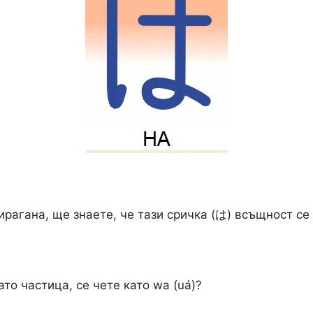
рагана, ще знаете, че тази сричка (は) всъщност се че
то частица, се чете като wa (uá)?