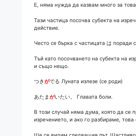
Е, няма нужда да казвам много за това
Тази частица посочва субекта на изреч
действие.
Често се бърка с частицата は поради 
Тъй като посочването на субекта на из
и също нещо.
つき
が
でる Луната излезе (се роди)
あたま
が
いたい。 Главата боли.
В този случай няма дума, която да се 
изречението, и ако го разбираме, това
Ще се видим следващия път. Щастливо