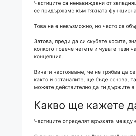
Частиците са ненавиждани от западняц
се придържаме към тяхната функциона
Това не е невъзможно, но често се объ
Затова, преди да си скубете косите, з
колкото повече четете и чувате тези ч
концепция.
Винаги настояваме, че не трябва да се
както и останалите, ще бъде основа, т
можете действително да ги държите в 
Какво ще кажете д
Частиците определят връзката между е