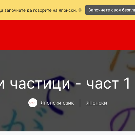
Започнете своя безпл
а започнете да говорите на японски. 🎌
 частици - част 1
Японски език
Японски