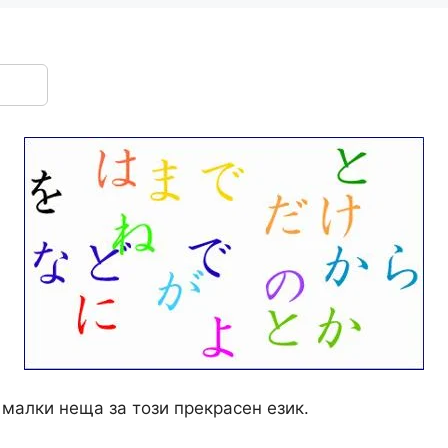
 малки неща за този прекрасен език.