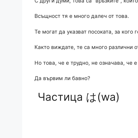
С други думи, това са "връзките", кои
Всъщност тя е много далеч от това.
Те могат да указват посоката, за кого 
Както виждате, те са много различни о
Но това, че е трудно, не означава, че 
Да вървим ли бавно?
Частица は(wa)