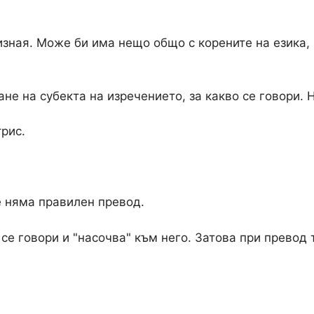
зная. Може би има нещо общо с корените на езика, н
ане на субекта на изречението, за какво се говори. 
рис.
е няма правилен превод.
 се говори и "насочва" към него. Затова при превод 