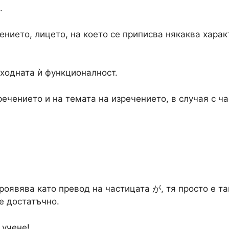
.
ението, лицето, на което се приписва някаква хара
сходната ѝ функционалност.
речението и на темата на изречението, в случая с ч
проявява като превод на частицата が, тя просто е т
 е достатъчно.
 учене!