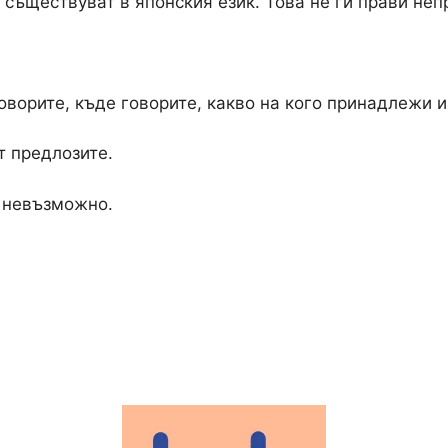
то съществуват в японския език. Това не ги прави не
говорите, къде говорите, какво на кого принадлежи и 
т предлозите.
е невъзможно.