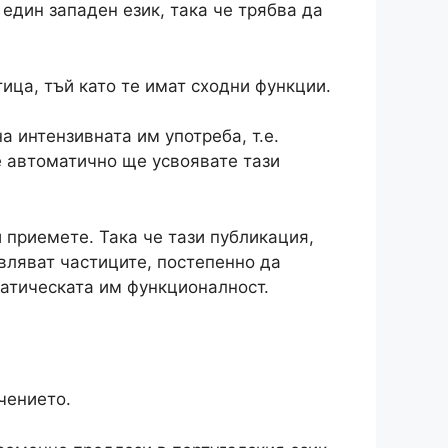
един западен език, така че трябва да
ица, тъй като те имат сходни функции.
а интензивната им употреба, т.е.
че автоматично ще усвоявате тази
и приемете. Така че тази публикация,
авляват частиците, постепенно да
матическата им функционалност.
чението.