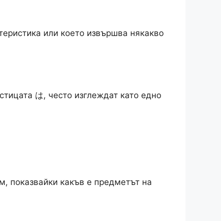
ктеристика или което извършва някакво
астицата は, често изглеждат като едно
ам, показвайки какъв е предметът на