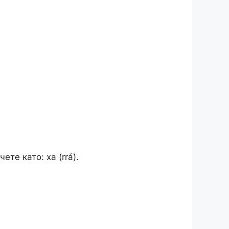
те като: ха (rrá).