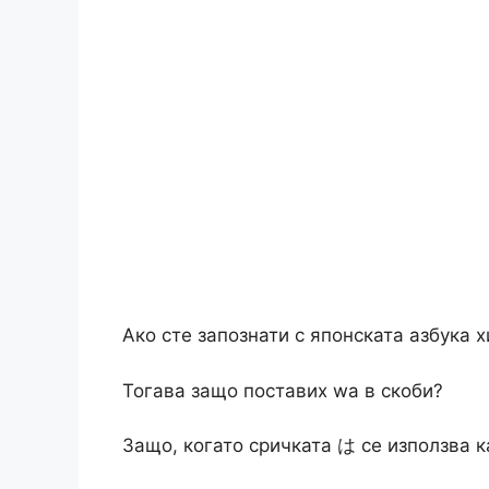
Ако сте запознати с японската азбука хи
Тогава защо поставих wa в скоби?
Защо, когато сричката は се използва ка