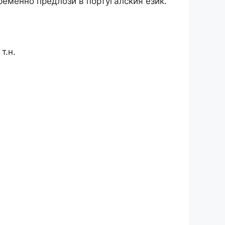
пременно предлози в португалския език.
т.н.