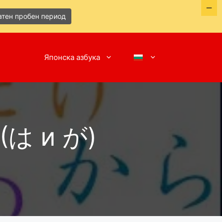
атен пробен период
Японска азбука
 (は и が)