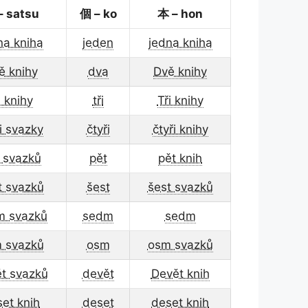
– satsu
個 – ko
本 – hon
na kniha
jeden
jedna kniha
ě knihy
dva
Dvě knihy
i knihy
tři
Tři knihy
ři svazky
čtyři
čtyři knihy
 svazků
pět
pět knih
t svazků
šest
šest svazků
m svazků
sedm
sedm
 svazků
osm
osm svazků
t svazků
devět
Devět knih
et knih
deset
deset knih