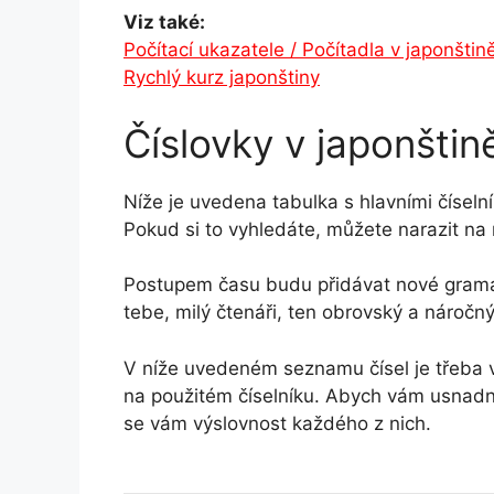
Viz také:
Počítací ukazatele / Počítadla v japonštin
Rychlý kurz japonštiny
Číslovky v japonštin
Níže je uvedena tabulka s hlavními číselník
Pokud si to vyhledáte, můžete narazit na
Postupem času budu přidávat nové gramati
tebe, milý čtenáři, ten obrovský a náročn
V níže uvedeném seznamu čísel je třeba věn
na použitém číselníku. Abych vám usnadnil
se vám výslovnost každého z nich.