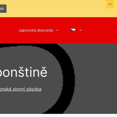
obí
Japonská abeceda
ponštině
onská slovní zásoba