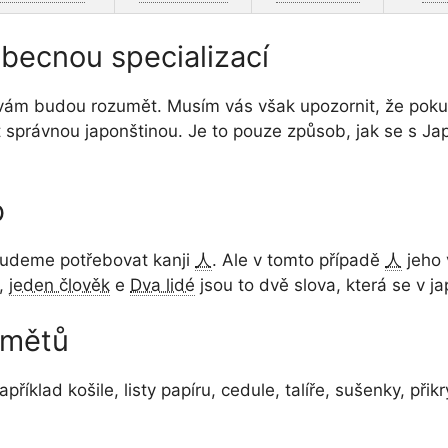
becnou specializací
 vám budou rozumět. Musím vás však upozornit, že poku
správnou japonštinou. Je to pouze způsob, jak se s Jap
b
 budeme potřebovat kanji
人
. Ale v tomto případě
人
jeho 
í,
jeden člověk
e
Dva lidé
jsou to dvě slova, která se v j
dmětů
říklad košile, listy papíru, cedule, talíře, sušenky, př