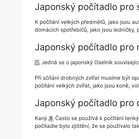
Japonský počítadlo pro 
K počítání velkých předmětů, jako jsou au
domácích spotřebičů, jako jsou ledničky, p
Japonský počítadlo pro 
匹
Jedná se o japonský číselník související
Při sčítání drobných zvířat musíme být opa
počítání velkých zvířat, jako jsou koně, v
Japonský počítadlo pro
Kanji
本
Často se používá k počítání tenký
počítadle bylo zjištění, že se používalo t