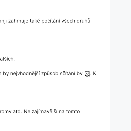
kanji zahrnuje také počítání všech druhů
alších.
ch by nejvhodnější způsob sčítání byl
羽
. K
tromy atd. Nejzajímavější na tomto