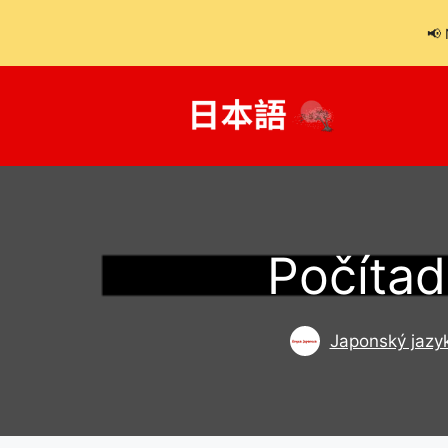
📢 
Přeskočit
na
obsah
Počítad
Japonský jazy