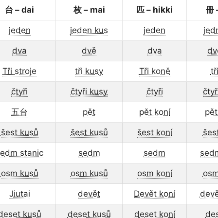
台 – dai
枚 – mai
匹 – hikki
冊 
jeden
jeden kus
jeden
jed
dva
dvě
dva
dv
Tři stroje
tři kusy
Tři koně
tř
čtyři
čtyři kusy
čtyři
čty
五台
pět
pět koní
pět
šest kusů
šest kusů
šest koní
šes
edm stanic
sedm
sedm
sed
osm kusů
osm kusů
osm koní
osm
Jiutai
devět
Devět koní
devě
deset kusů
deset kusů
deset koní
des