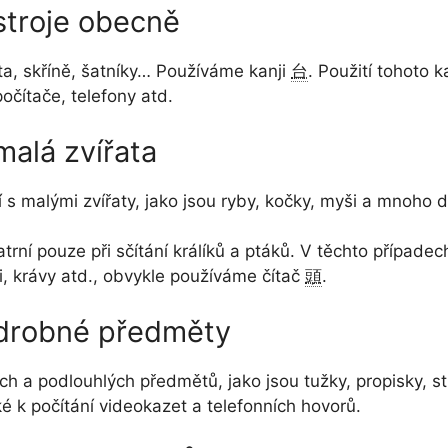
stroje obecně
ta, skříně, šatníky… Používáme kanji
台
. Použití tohoto 
očítače, telefony atd.
malá zvířata
 s malými zvířaty, jako jsou ryby, kočky, myši a mnoho d
trní pouze při sčítání králíků a ptáků. V těchto případe
oli, krávy atd., obvykle používáme čítač
頭
.
 drobné předměty
ch a podlouhlých předmětů, jako jsou tužky, propisky, s
aké k počítání videokazet a telefonních hovorů.