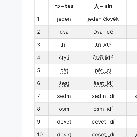
つ – tsu
人 – nin
1
jeden
jeden člověk
2
dva
Dva lidé
3
tři
Tři lidé
4
čtyři
čtyři lidé
5
pět
pět lidí
6
šest
šest lidí
7
sedm
sedm lidí
s
8
osm
osm lidí
9
devět
devět lidí
10
deset
deset lidí