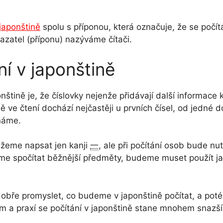
 japonštině
spolu s příponou, která označuje, že se počít
kazatel (příponu) nazýváme čítači.
ní v japonštině
tině je, že číslovky nejenže přidávají další informace 
ě ve čtení dochází nejčastěji u prvních čísel, od jedné 
známe.
ůžeme napsat jen kanji
一
, ale při počítání osob bude nu
me spočítat běžnější předměty, budeme muset použít ja
obře promyslet, co budeme v japonštině počítat, a poté 
em a praxí se počítání v japonštině stane mnohem snazš