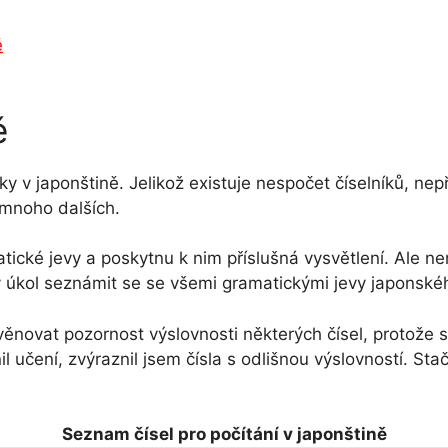
ě
ě
y v japonštině. Jelikož existuje nespočet číselníků, nepř
 mnoho dalších.
cké jevy a poskytnu k nim příslušná vysvětlení. Ale nem
ý úkol seznámit se se všemi gramatickými jevy japonské
ovat pozornost výslovnosti některých čísel, protože se j
 učení, zvýraznil jsem čísla s odlišnou výslovností. Sta
Seznam čísel pro počítání v japonštině