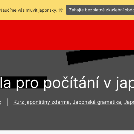
Zahajte bezplatné zkušební obd
Naučíme vás mluvit japonsky. 🎌
la pro počítání v ja
k
Kurz japonštiny zdarma
,
Japonská gramatika
,
Jap