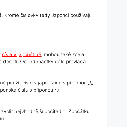
á. Kromě číslovky tedy Japonci používají
k
čísla v japonštině
, mohou také zcela
do deseti. Od jedenáctky dále převládá
tné použít číslo v japonštině s příponou
人
ponská čísla s příponou
つ
zvolit nejvhodnější počítadlo. Zpočátku
ím.