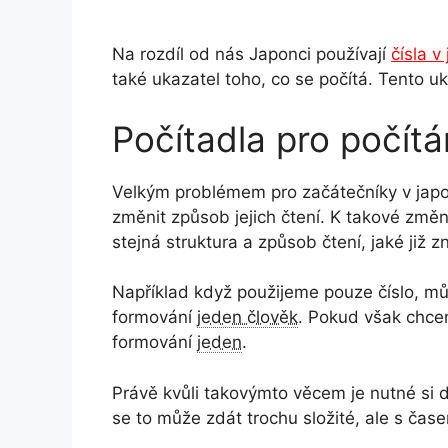
Na rozdíl od nás Japonci používají
čísla v
také ukazatel toho, co se počítá. Tento u
Počítadla pro počítá
Velkým problémem pro začátečníky v japonš
změnit způsob jejich čtení. K takové změn
stejná struktura a způsob čtení, jaké již 
Například když použijeme pouze číslo, m
formování
jeden člověk
. Pokud však chce
formování
jeden
.
Právě kvůli takovýmto věcem je nutné si d
se to může zdát trochu složité, ale s čas