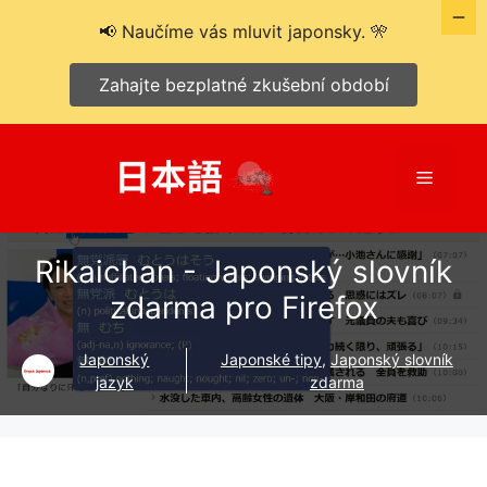
📢 Naučíme vás mluvit japonsky. 🎌
Zahajte bezplatné zkušební období
Přeskočit
na
Menu
obsah
Rikaichan - Japonský slovník
zdarma pro Firefox
Japonský
Japonské tipy
,
Japonský slovník
jazyk
zdarma