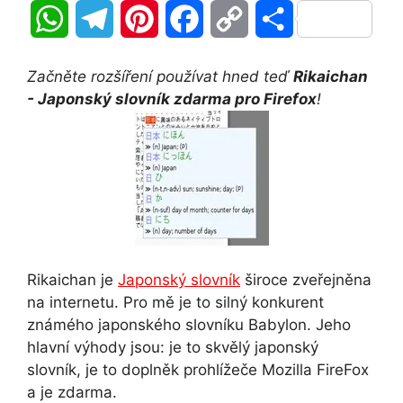
W
T
P
F
C
S
h
e
i
a
o
h
Začněte rozšíření používat hned teď
Rikaichan
a
l
n
c
p
a
- Japonský slovník zdarma pro Firefox
!
t
e
t
e
y
r
s
g
e
b
L
e
A
r
r
o
i
p
a
e
o
n
Rikaichan je
Japonský slovník
široce zveřejněna
p
m
s
k
k
na internetu. Pro mě je to silný konkurent
t
známého japonského slovníku Babylon. Jeho
hlavní výhody jsou: je to skvělý japonský
slovník, je to doplněk prohlížeče Mozilla FireFox
a je zdarma.